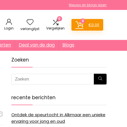
Nieuws en blogs lezen
0
0
€
0.00
Login
Vergelijken
verlanglijst
arten
Deal van de dag
Blogs
Zoeken
recente berichten
Ontdek de speurtocht in Alkmaar een unieke
ervaring voor jong en oud