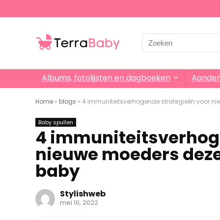
Search
for:
Albums, fotolijsten en dagboeken
Aande
Home
»
blogs
»
4 immuniteitsverhogende strategieën voor n
Baby spullen
4 immuniteitsverhog
nieuwe moeders deze
baby
Stylishweb
mei 10, 2022