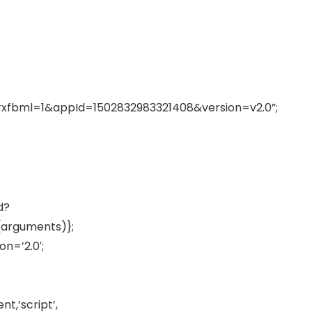
s#xfbml=1&appId=1502832983321408&version=v2.0”;
d?
(arguments)};
on=’2.0′;
t,’script’,