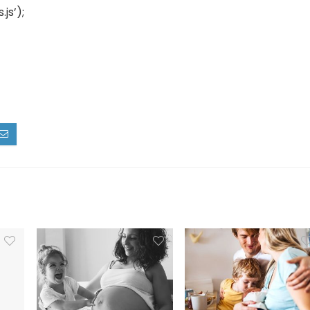
js’);