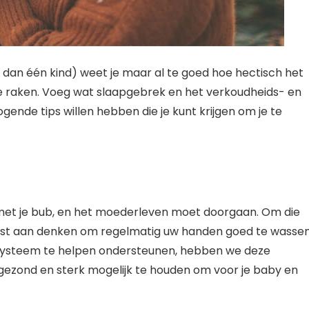
an één kind) weet je maar al te goed hoe hectisch het
 te raken. Voeg wat slaapgebrek en het verkoudheids- en
ogende tips willen hebben die je kunt krijgen om je te
t met je bub, en het moederleven moet doorgaan. Om die
erst aan denken om regelmatig uw handen goed te wasse
nsysteem te helpen ondersteunen, hebben we deze
gezond en sterk mogelijk te houden om voor je baby en