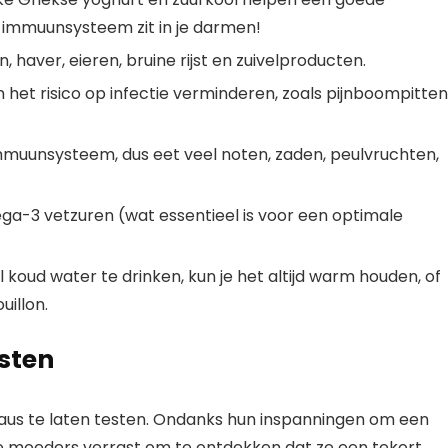
 immuunsysteem zit in je darmen!
 haver, eieren, bruine rijst en zuivelproducten.
het risico op infectie verminderen, zoals pijnboompitten
immuunsysteem, dus eet veel noten, zaden, peulvruchten,
ega-3 vetzuren (wat essentieel is voor een optimale
.
l koud water te drinken, kun je het altijd warm houden, of
uillon.
esten
s te laten testen. Ondanks hun inspanningen om een ​​
uwe moeders verrast om te ontdekken dat ze een tekort