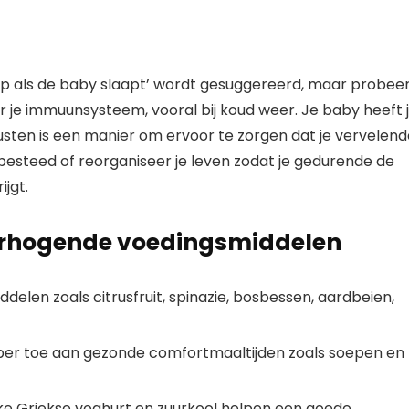
aap als de baby slaapt’ wordt gesuggereerd, maar probee
or je immuunsysteem, vooral bij koud weer. Je baby heeft 
 rusten is een manier om ervoor te zorgen dat je vervelen
, besteed of reorganiseer je leven zodat je gedurende de
jgt.
erhogende voedingsmiddelen
elen zoals citrusfruit, spinazie, bosbessen, aardbeien,
ember toe aan gezonde comfortmaaltijden zoals soepen en
jke Griekse yoghurt en zuurkool helpen een goede