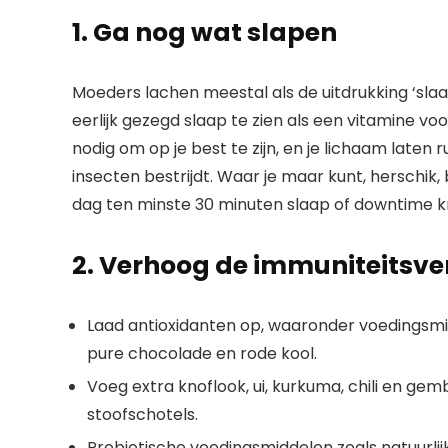
1. Ga nog wat slapen
Moeders lachen meestal als de uitdrukking ‘sl
eerlijk gezegd slaap te zien als een vitamine vo
nodig om op je best te zijn, en je lichaam laten
insecten bestrijdt. Waar je maar kunt, herschik
dag ten minste 30 minuten slaap of downtime kri
2. Verhoog de immuniteitsv
Laad antioxidanten op, waaronder voedingsmidd
pure chocolade en rode kool.
Voeg extra knoflook, ui, kurkuma, chili en g
stoofschotels.
Probiotische voedingsmiddelen zoals natuurli