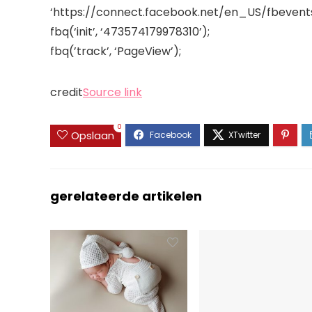
‘https://connect.facebook.net/en_US/fbevents.
fbq(‘init’, ‘473574179978310’);
fbq(’track’, ‘PageView’);
credit
Source link
0
Opslaan
gerelateerde artikelen