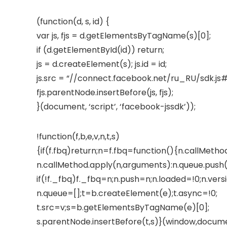
(function(d, s, id) {
var js, fjs = d.getElementsByTagName(s)[0];
if (d.getElementById(id)) return;
js = d.createElement(s); js.id = id;
js.src = “//connect.facebook.net/ru_RU/sdk.j
fjs.parentNode.insertBefore(js, fjs);
}(document, ‘script’, ‘facebook-jssdk’));
!function(f,b,e,v,n,t,s)
{if(f.fbq)return;n=f.fbq=function(){n.callMetho
n.callMethod.apply(n,arguments):n.queue.push
if(!f._fbq)f._fbq=n;n.push=n;n.loaded=!0;n.versi
n.queue=[];t=b.createElement(e);t.async=!0;
t.src=v;s=b.getElementsByTagName(e)[0];
s.parentNode.insertBefore(t,s)}(window,documen