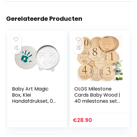
Gerelateerde Producten
Baby Art Magic
OLGS Milestone
Box, Klei
Cards Baby Wood |
Handafdrukset, 0m
40 milestones set
– 3j, 16,5 cm (dia.),
incl. tas | Birth
Essentials
Announcement
Wood Discs Card,
€
28.90
Hello World Laser
Gegraveerd |