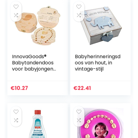
Cadeau-idee voor
expectante
moeders, ouders |
zwangerschap
Baby Shower – Ø
10cm
InnovaGoods®
Babyherinneringsd
Babytandendoos
oos van hout, in
voor babyjongens
vintage-stijl
en -meisjes,
houten babydoos,
geschenkdoos
€
10.27
€
22.41
voor baby’s, ideaal
voor babytandjes,
navelstreng en
lanugo. Doos van
dennenhout.