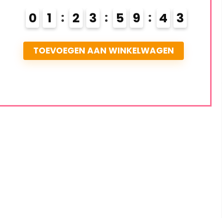
0
1
2
3
5
9
4
2
TOEVOEGEN AAN WINKELWAGEN