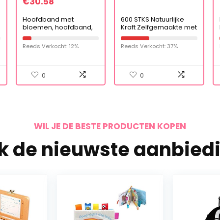
€
30.58
Hoofdband met
600 STKS Natuurlijke
bloemen, hoofdband,
Kraft Zelfgemaakte met
kroon, kristal, bruiloft,
Liefde Stickers in Roll
haaraccessoires,
met Perforatielijn voor
Reeds Verkocht: 12%
Reeds Verkocht: 37%
hoofdstuk, sieraad voor
Persoonlijk en Zakelijk
de bruid of
Gebruik (elk meet 1,5
bruidsmeisje
inch in Diameter)
0
0
WIL JE DE BESTE PRODUCTEN KOPEN
jk de nieuwste aanbied