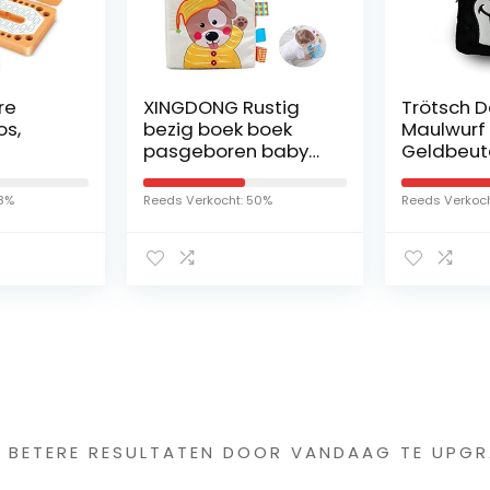
re
XINGDONG Rustig
Trötsch D
s,
bezig boek boek
Maulwurf 
pasgeboren baby
Geldbeute
zachte doek boek
Aufbewa
os,
onderwijs-learning
tel
28%
Reeds Verkocht: 50%
Reeds Verkoch
 voor
gevoel boek
Kinderpo
elktand
kerstmis kinderen
e
Mode
kt met
se
s interessants gevond
G BETERE RESULTATEN DOOR VANDAAG TE UPGR