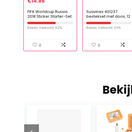
€
14.86
FIFA Worldcup Russia
Suavinex 401237
2018 Sticker Starter-Set:
bestekset met doos, 12
Fußball-
m, blauw
Weltmeisterschaft
Reeds Verkocht: 62%
Reeds Verkocht: 53%
Russland 2018. Starter-
Set mit Album und 10
Tüten
0
0
Beki