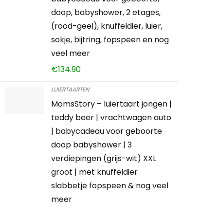
doop, babyshower, 2 etages,
LEES VER
(rood-geel), knuffeldier, luier,
sokje, bijtring, fopspeen en nog
veel meer
€
134.90
LUIERTAARTEN
MomsStory – luiertaart jongen |
teddy beer | vrachtwagen auto
| babycadeau voor geboorte
doop babyshower | 3
verdiepingen (grijs-wit) XXL
groot | met knuffeldier
slabbetje fopspeen & nog veel
meer