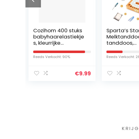
cake
Cozihom 400 stuks
Sparta’s Sto
ram,
babyhaarelastiekje
Melktanddoo
s, kleurrijke
tanddoos,
55
haarelastiekjes voor
tanddoos,
e
peuters, zuigelingen,
melktanddo
Reeds Verkocht: 90%
Reeds Verkocht: 
 (4-8
vingermaat voor
tanddoosjes
kinderen
kinderen, m
€
9.99
box, 100%
handgemaa
hout [Engel
versie]
Iet
KRIJ