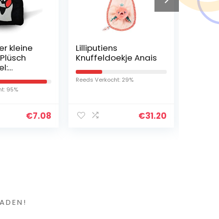
er kleine
Lilliputiens
E-More
Plüsch
Knuffeldoekje Anais
Hoofd
l:
Handg
hrungsbeu
Diaman
Reeds Verkocht: 29%
Haarba
t: 95%
Reeds Ver
rtemonnai
Krale
Vintag
€
7.08
€
31.20
Wrap
Haara
voor V
Dames
en ?
ADEN!