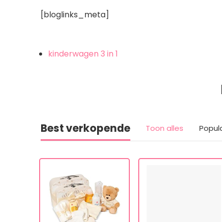
[bloglinks_meta]
kinderwagen 3 in 1
Best verkopende
Toon alles
Popul