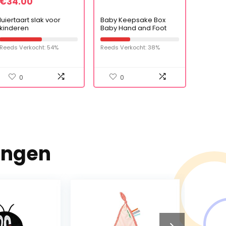
€
34.00
luiertaart slak voor
Baby Keepsake Box
kinderen
Baby Hand and Foot
Imprint Permanent-
Rose Gold Round Pot
Reeds Verkocht: 54%
Reeds Verkocht: 38%
Photo Frames (Color :
Rose Gold Round Pot)
(Rose Gold Square Jar)
0
0
ingen