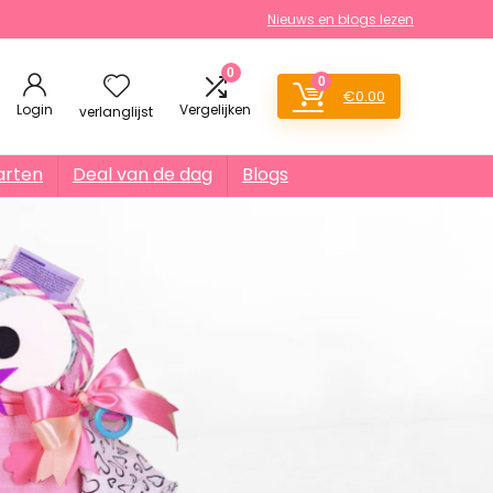
Nieuws en blogs lezen
0
0
€
0.00
Login
Vergelijken
verlanglijst
arten
Deal van de dag
Blogs