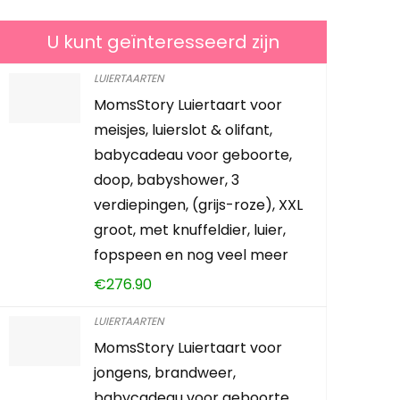
U kunt geïnteresseerd zijn
LUIERTAARTEN
MomsStory Luiertaart voor
Baby Keep
meisjes, luierslot & olifant,
and Foot 
babycadeau voor geboorte,
Grass Gree
doop, babyshower, 3
Champagne
verdiepingen, (grijs-roze), XXL
(Thousand
groot, met knuffeldier, luier,
fopspeen en nog veel meer
Reeds Verkoc
€
276.90
LUIERTAARTEN
Schiet op! A
MomsStory Luiertaart voor
jongens, brandweer,
0
2
babycadeau voor geboorte,