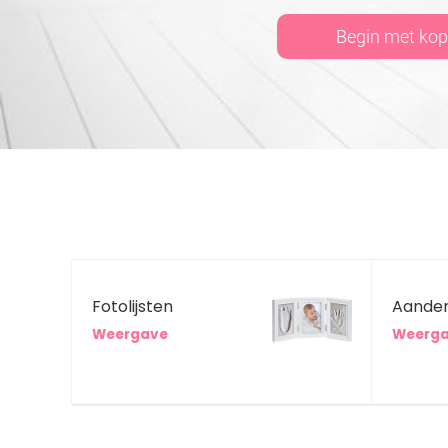
Begin met ko
Fotolijsten
Aande
Weergave
Weerg