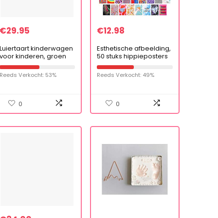
€
29.95
€
12.98
Luiertaart kinderwagen
Esthetische afbeelding,
voor kinderen, groen
50 stuks hippieposters
en prints voor
muurcollage, kleurrijke
Reeds Verkocht: 53%
Reeds Verkocht: 49%
collagekit,
muurschildering,
ansichtkaart afdrukken,
retro kamerdecor,
0
0
slaapzaal, slaapkamer,
fotodisplay (4 x 6
inch/10 x 15 cm),
meerkleurig