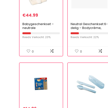
€
44.99
Babygeschenkset –
Neutral Geschenkset 6-
neutrale
delig – Bodycrème,
geschenkmand vol
Zinkzalf, Bad- en
babyproducten in 2
Wasgel, Billendoekjes,
Reeds Verkocht: 23%
Reeds Verkocht: 22%
unisex crèmekleurige
Shampoo en Jollein
dozen
Nijlpaard Knuffel – 1
pakket
0
0