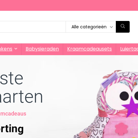
Alle categorieën
nkens
Babysieraden
Kraamcadeausets
Luierta
ste
aarten
aamcadeaus
rting