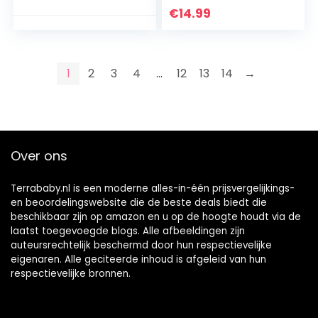
meisjes, armband,
hoofdband met
€
14.99
verstelbaar, draad
faux parel
open, stapelbaar,
elastische
wikkelarmbanden,
haarhoepels mode
set cadeau voor
haaraccessoires
1
2
3
4
…
12
13
14
→
verjaardag,
voor vrouwen en
Kerstmis,
meisjes,
Valentijnsdag
kerstfeestdecorati
es (4 kleuren)
Over ons
Terrababy.nl is een moderne alles-in-één prijsvergelijkings-
en beoordelingswebsite die de beste deals biedt die
beschikbaar zijn op amazon en u op de hoogte houdt via de
laatst toegevoegde blogs. Alle afbeeldingen zijn
auteursrechtelijk beschermd door hun respectievelijke
eigenaren. Alle geciteerde inhoud is afgeleid van hun
respectievelijke bronnen.