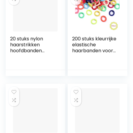
20 stuks nylon
200 stuks kleurrijke
haarstrikken
elastische
hoofdbanden
haarbanden voor
dubbele grote
meisjes Mini zachte
bows haarbanden
elastiekjes Baby
accessoires voor
haarbanden
pasgeborenen
Paardenstaart
peuters en
houders
kinderen