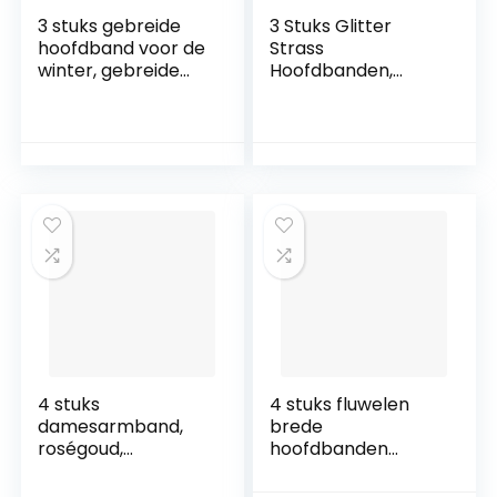
3 stuks gebreide
3 Stuks Glitter
hoofdband voor de
Strass
winter, gebreide
Hoofdbanden,
hoofdband,
Rhinestone en
haarband,
Crystal Harde
oorwarmers,
Hoofdbanden,
gebreide
Haarband
hoofdband,
Haaraccessoires,
winterhoofdband,
Haarbanden voor
warme knopen,
Dames, Vintage
gebreide
Haarband
haarband.
4 stuks
4 stuks fluwelen
damesarmband,
brede
roségoud,
hoofdbanden
modesieraad, set
knoop tulband
voor vrouwen en
haarband vintage