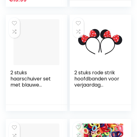
oren hoofdband
voor Halloween
Kerstmis carnaval
cosplay festival
party (met een
paars garen zak)
2 stuks
2 stuks rode strik
haarschuiver set
hoofdbanden voor
met blauwe
verjaardag
strassteentjes,
Halloween feesten
haarspelden
mama jongens
meisjes
haaraccessoires
mooie muis oren
hoofdband
decoraties (rood)