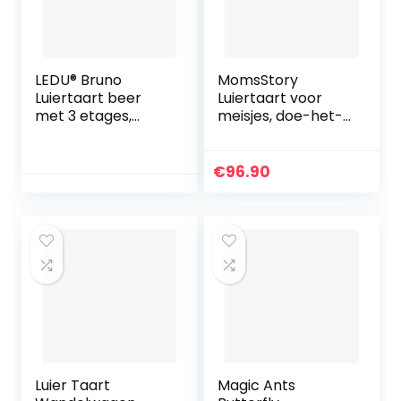
LEDU® Bruno
MomsStory
Luiertaart beer
Luiertaart voor
met 3 etages,
meisjes, doe-het-
babyblauw, met
zelf luiercadeau,
vele accessoires,
muziekdoos, bij,
perfect voor de
babycadeau voor
€
96.90
babyshower, 47
geboorte, doop,
luiers, 42 cm hoog
babyshower, 1
verdieping,
geboortegeschen
k met
babyspeelgoed,
slabbetje,
fopspeen luiers en
meer
Luier Taart
Magic Ants