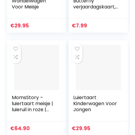
Wandelwagen
Butterfly
Voor Meisje
verjaardagskaart,
3D pop-up
verjaardagskaart
voor kinderen,
€
29.95
€
7.99
vrouw, vrouw,
moeder, jubileum,
moederdagkaart,
3D-wenskaart
voor Thanksgiving,
Valentijnsdag
MomsStory –
Luiertaart
luiertaart meisje |
Kinderwagen Voor
luieruil in roze |
Jongen
babycadeau voor
geboorte doop
babyshower | met
€
64.90
€
29.95
multifunctionele