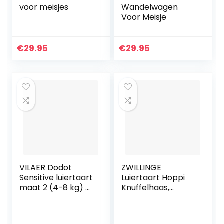
voor meisjes
Wandelwagen
Voor Meisje
€
29.95
€
29.95
VILAER Dodot
ZWILLINGE
Sensitive luiertaart
Luiertaart Hoppi
maat 2 (4-8 kg) –
Knuffelhaas,
55 luiers (bruin)
fopspeenketting
en buikwestertje,
cadeau voor de