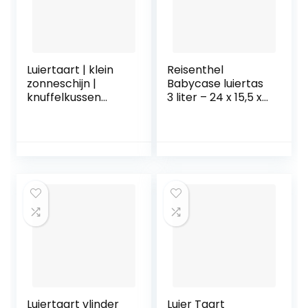
Luiertaart | klein
Reisenthel
zonneschijn |
Babycase luiertas
knuffelkussen
3 liter – 24 x 15,5 x
kleine bijen |
10 cm (Bloomy)
fopspeenketting &
buikwestertje –
cadeau voor de
geboorte |
babyfeestje | 30-
delig + wenskaart
Luiertaart vlinder
Luier Taart