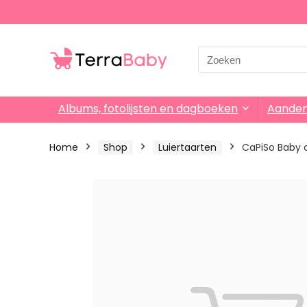
Search
for:
Albums, fotolijsten en dagboeken
Aande
Home
Shop
Luiertaarten
CaPiSo Baby c