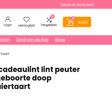
Nieuws en blogs lezen
0
0
€
0.00
Login
Vergelijken
verlanglijst
arten
Deal van de dag
Blogs
rtaart
adeaulint lint peuter
 geboorte doop
iertaart