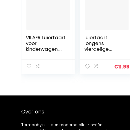
VILAER Luiertaart
luiertaart
voor
jongens
kinderwagen,
vierdelige
model
decoratie kit 34
kinderwagen,
cm
origineel
€
11.99
cadeau voor
pasgeborenen
met 55 Dodot
Sensitive luiers,
maat 2 (4-8 kg)
(turquoise)
Over ons
Terrababy.nl is een moderne alles-in-één