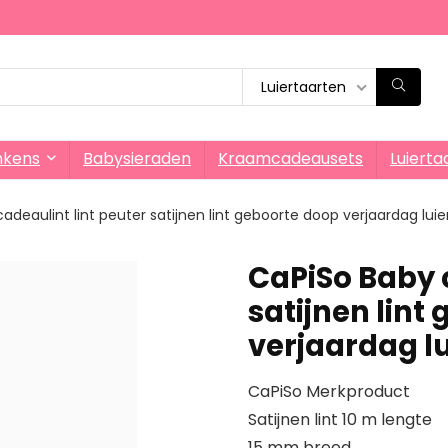
Luiertaarten
nkens
Babysieraden
Kraamcadeausets
Luierta
adeaulint lint peuter satijnen lint geboorte doop verjaardag luie
CaPiSo Baby c
satijnen lint
verjaardag lu
CaPiSo Merkproduct
Satijnen lint 10 m lengte
15 mm breed