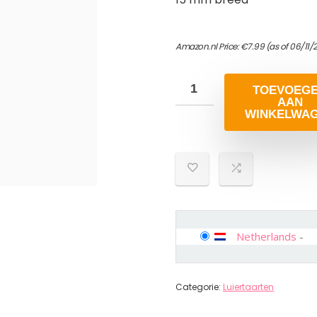
Amazon.nl Price:
€
7.99
(as of 06/11/
TOEVOEG
AAN
WINKELWA
Netherlands
-
Categorie:
Luiertaarten