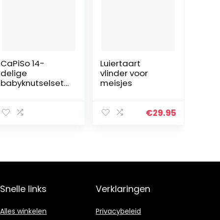
CaPiSo 14-
Luiertaart
delige
vlinder voor
babyknutselset,
meisjes
luiertaart
decoratieset
cadeau voor
€
29.95
geboorte
babyband
babyvoeten
fopspeen
babyfopspeen
Snelle links
Verklaringen
Alles winkelen
Privacybeleid