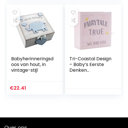
bruiloft,
en aandenken
verjaardag,
voor doop,
feesten, doop
verjaardag en
babyshower
(roze)
Babyherinneringsd
Tri-Coastal Design
oos van hout, in
– Baby’s Eerste
vintage-stijl
Denken
Geheugendoos
met 9 Laden om
een Kind Speciale
€
22.41
Aandenkingen En
Schatten Te
Bewaren
(Fairytale)
Over ons