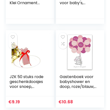
Klei Ornament
voor baby’s,
Navullingen voor
geboortecadeau,
Babay’s &
roze
Zuigelingen Om
Meer Ornamenten
Te Maken,
Gepersonaliseerd
e Herinnering voor
Babykamer –
Geweldig Cadeau
Baby Shower
JZK 50 stuks rode
Gastenboek voor
geschenkdoosjes
babyshower en
voor snoep,
doop, roze/blauw,
gastgeschenk,
voor jongens en
kartonnen doosjes,
meisjes, babyfeest
voor
om in te vullen,
€
9.19
€
10.68
tafeldecoratie,
creatieve cadeaus