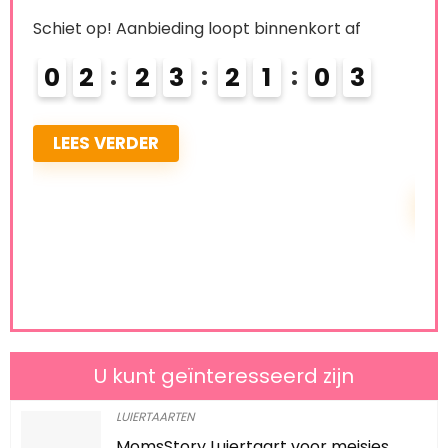
Reeds Verkocht:
24
Available:
36
ve
67 %
€
Schiet op! Aanbieding loopt binnenkort af
0
3
2
3
2
1
0
1
2
Ree
LEES VERDER
Sch
U kunt geïnteresseerd zijn