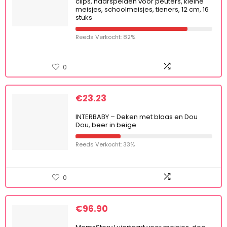
clips, haarspelden voor peuters, kleine
meisjes, schoolmeisjes, tieners, 12 cm, 16
stuks
Reeds Verkocht: 82%
0
€
23.23
INTERBABY – Deken met blaas en Dou
Dou, beer in beige
Reeds Verkocht: 33%
0
€
96.90