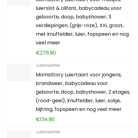
LUIERTAARTEN
MomsStory Luiertaart voor meisjes,
luierslot & olifant, babycadeau voor
geboorte, doop, babyshower, 3
verdiepingen, (grijs-roze), XXL groot,
met knuffeldier, luier, fopspeen en nog
veel meer
€
276.90
LUIERTAARTEN
MomsStory Luiertaart voor jongens,
brandweer, babycadeau voor
geboorte, doop, babyshower, 2 etages,
(rood-geel), knuffeldier, luier, sokje,
bijtring, fopspeen en nog veel meer
€
134.90