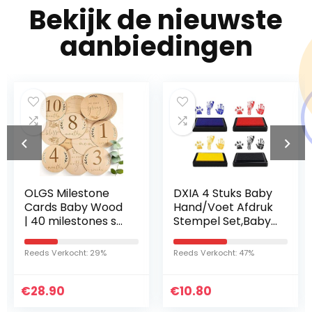
Bekijk de nieuwste
aanbiedingen
DXIA 4 Stuks Baby
MAM Welcome to
Hand/Voet Afdruk
the World
Stempel Set,Baby
cadeauset, eerste
Afdruk
uitrusting voor
Kaartje,Baby
baby’s met 3 anti-
Reeds Verkocht: 47%
Reeds Verkocht: 98%
Stempelkussen,
koliek flessen,
Baby Handafdruk
fopspeen en
€
en Voetafdruk
10.80
fopspeen lint,
Fotokaartje,Veilig
babycadeauset,