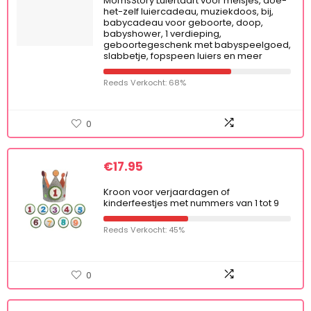
MomsStory Luiertaart voor meisjes, doe-
het-zelf luiercadeau, muziekdoos, bij,
babycadeau voor geboorte, doop,
babyshower, 1 verdieping,
geboortegeschenk met babyspeelgoed,
slabbetje, fopspeen luiers en meer
Reeds Verkocht: 68%
0
€
17.95
Kroon voor verjaardagen of
kinderfeestjes met nummers van 1 tot 9
Reeds Verkocht: 45%
0