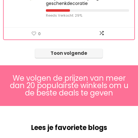
Verzameldoos, kleine juwelendoos
Sieradengeschenkdoos
Babytandendoos Opslag voor
geschenkdecoratie
Reeds Verkocht: 29%
0
Toon volgende
We volgen de prijzen van meer
dan 20 populairste winkels om u
de beste deals te geven