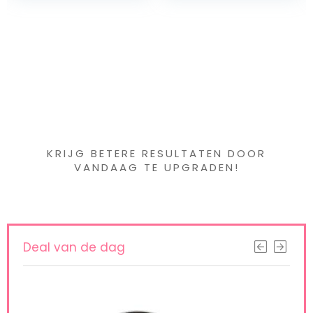
Herbruikbaar
vanaf de
Stempelkussen,Ide
geboorte, tijger, 5-
aal Geschenk
delige set,Roze-
tijger
Iets interessants
gevonden ?
KRIJG BETERE RESULTATEN DOOR
VANDAAG TE UPGRADEN!
Deal van de dag