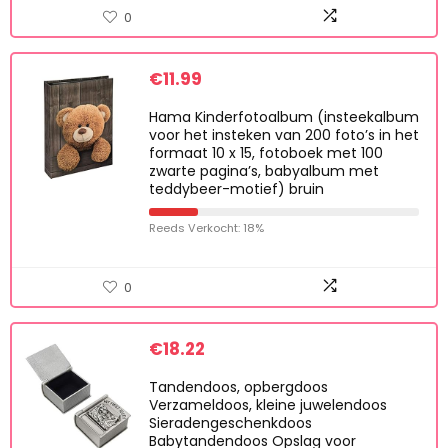
Reeds Verkocht: 70%
0
€
11.99
Hama Kinderfotoalbum (insteekalbum
voor het insteken van 200 foto’s in het
formaat 10 x 15, fotoboek met 100
zwarte pagina’s, babyalbum met
teddybeer-motief) bruin
Reeds Verkocht: 18%
0
€
18.22
Tandendoos, opbergdoos