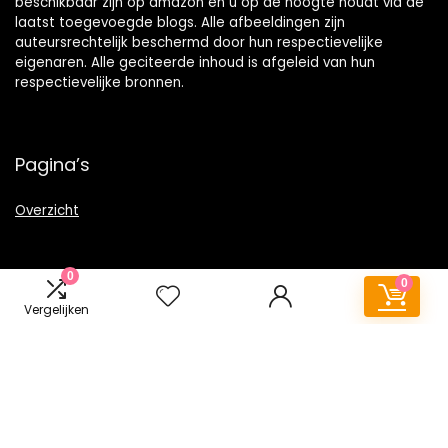
beschikbaar zijn op amazon en u op de hoogte houdt via de
laatst toegevoegde blogs. Alle afbeeldingen zijn
auteursrechtelijk beschermd door hun respectievelijke
eigenaren. Alle geciteerde inhoud is afgeleid van hun
respectievelijke bronnen.
Pagina’s
Overzicht
0
0
Vergelijken
Snelle links
Alles winkelen
Home
Blogs
Onze webshops