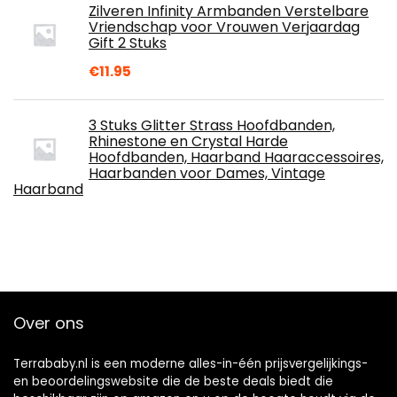
Zilveren Infinity Armbanden Verstelbare
Vriendschap voor Vrouwen Verjaardag
Gift 2 Stuks
€
11.95
3 Stuks Glitter Strass Hoofdbanden,
Rhinestone en Crystal Harde
Hoofdbanden, Haarband Haaraccessoires,
Haarbanden voor Dames, Vintage
Haarband
Over ons
Terrababy.nl is een moderne alles-in-één prijsvergelijkings-
en beoordelingswebsite die de beste deals biedt die