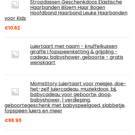
Stropdassen Geschenkdoos Elastische
Haarbanden Bloem Haar Bogen
Hoofdband Haarband Leuke Haarbanden
voor Kids
€
10.62
Luiertaart met naam - knuffelkussen
giraffe I fopspeenketting & grijpling -
cadeau, babyshower, geboorte - gratis
wenskaart
MomsStory Luiertaart voor meisjes, doe-
het-zelf luiercadeau, muziekdoos, bij,
babycadeau voor geboorte, doop,
babyshower, 1 verdieping,
geboortegeschenk met babyspeelgoed, slabbetje,
fopspeen luiers en meer
€
96.90