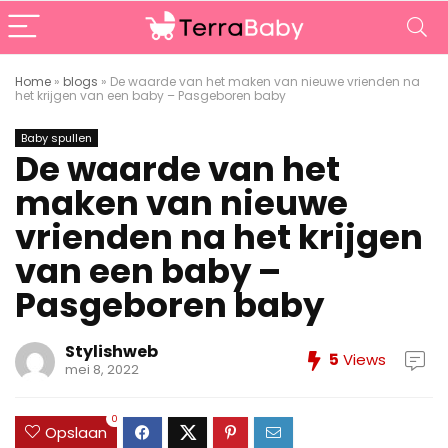
Home
»
blogs
»
De waarde van het maken van nieuwe vrienden na
het krijgen van een baby – Pasgeboren baby
Baby spullen
De waarde van het
maken van nieuwe
vrienden na het krijgen
van een baby –
Pasgeboren baby
Stylishweb
5
Views
mei 8, 2022
0
Opslaan