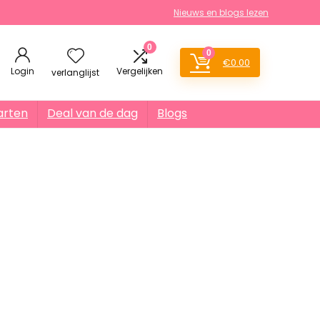
Nieuws en blogs lezen
0
0
€
0.00
Login
Vergelijken
verlanglijst
arten
Deal van de dag
Blogs