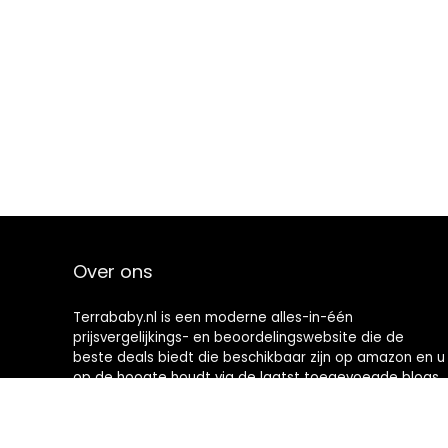
Over ons
Terrababy.nl is een moderne alles-in-één
prijsvergelijkings- en beoordelingswebsite die de
beste deals biedt die beschikbaar zijn op amazon en u
op de hoogte houdt via de laatst toegevoegde blogs.
Alle afbeeldingen zijn auteursrechtelijk beschermd
door hun respectievelijke eigenaren. Alle geciteerde
inhoud is afgeleid van hun respectievelijke bronnen.