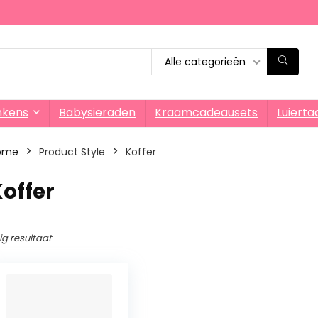
Alle categorieën
nkens
Babysieraden
Kraamcadeausets
Luierta
ome
Product Style
‎Koffer
Koffer
ig resultaat