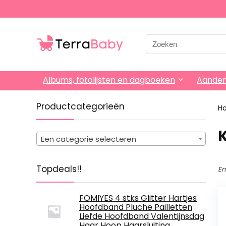
Search
for:
Albums, fotolijsten en dagboeken
Aande
Productcategorieën
H
‎
Een categorie selecteren
Topdeals!!
En
FOMIYES 4 stks Glitter Hartjes
Hoofdband Pluche Pailletten
Liefde Hoofdband Valentijnsdag
Haar Hoop Haarsluiting