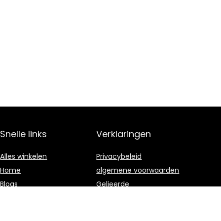
Snelle links
Verklaringen
Alles winkelen
Privacybeleid
Home
algemene voorwaarden
Blogs
Gelieerde
openbaarmaking
Onze webshops
Adverteren