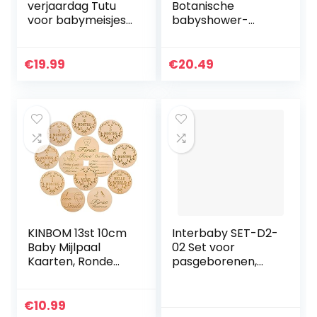
verjaardag Tutu
Botanische
voor babymeisjes
babyshower-
met
advies kaarten- en
hoofdbandenset
aandenken-box,
papier, hout
€
19.99
€
20.49
KINBOM 13st 10cm
Interbaby SET-D2-
Baby Mijlpaal
02 Set voor
Kaarten, Ronde
pasgeborenen,
Houten
Disney Minnie
Maandelijkse
Mouse, roze
Mijlpaal Marker
€
10.99