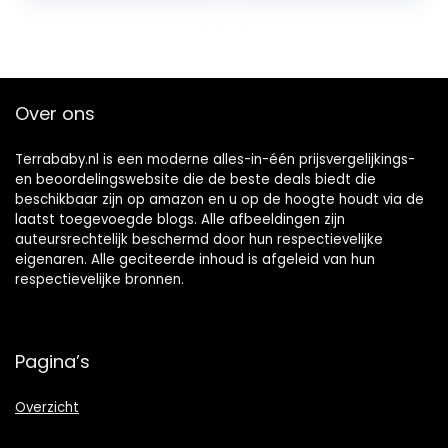
geschenken
handdoeken en
nieuwigheid
een schattige
cadeau voor
bruine teddybeer
besluitvorming,
ouderschap
Over ons
klusjes, baby
douchegift
Terrababy.nl is een moderne alles-in-één prijsvergelijkings-
en beoordelingswebsite die de beste deals biedt die
beschikbaar zijn op amazon en u op de hoogte houdt via de
laatst toegevoegde blogs. Alle afbeeldingen zijn
auteursrechtelijk beschermd door hun respectievelijke
eigenaren. Alle geciteerde inhoud is afgeleid van hun
respectievelijke bronnen.
Pagina’s
Overzicht