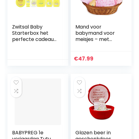
Zwitsal Baby
Mand voor
Starterbox het
babymand voor
perfecte cadeau
meisjes – met
voor pasgeboren
babykleertjes,
baby’s – 7 stuks
benodigdheden
voor
€
47.99
pasgeborenen,
babydeken, roze
dekbed en zachte
speelgoedrammel
aar
BABYPREG 1e
Glazen beer in
verjaardag Tutu
geschenkdoos