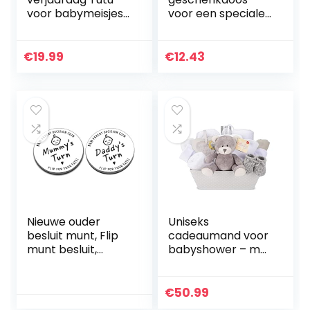
voor babymeisjes
voor een speciale
met
moeder door en
hoofdbandenset
door | cadeau voor
moeder | mama |
€
19.99
€
12.43
Moederdag |
cadeau voor
moeder van
dochter of zoon
Nieuwe ouder
Uniseks
besluit munt, Flip
cadeaumand voor
munt besluit,
babyshower – met
gegraveerd
fleece, handdoek
grappige Flip munt
met capuchon,
RVS humor
babykleertjes, 2
€
50.99
pasgeboren baby
mousseline