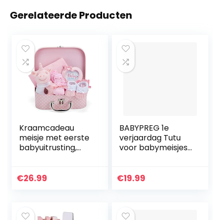
Gerelateerde Producten
Kraamcadeau
BABYPREG 1e
meisje met eerste
verjaardag Tutu
babyuitrusting,
voor babymeisjes
babyset inclusief
met
rammelaar,
hoofdbandenset
fotolijst,
€
26.99
€
19.99
mousseline doek,
slabbetje, sokken,
handschoenen en
muts