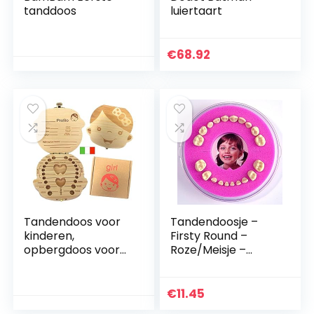
tanddoos
luiertaart
€
68.92
Tandendoos voor
Tandendoosje –
kinderen,
Firsty Round –
opbergdoos voor
Roze/Meisje –
babytanden,
Inclusief
bewaardoos van
Koelkastmagneet,
houten dozen,
Sticker en
€
11.45
gepersonaliseerde
Logboekje