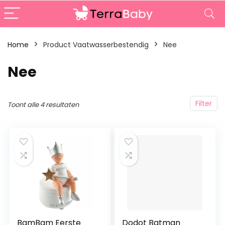
Home
Product Vaatwasserbestendig
‎Nee
‎Nee
Filter
Toont alle 4 resultaten
BamBam Eerste
Dodot Batman