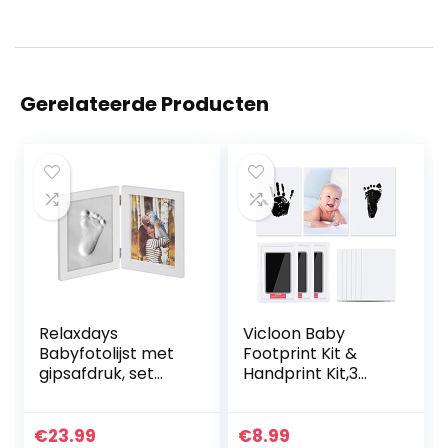
Gerelateerde Producten
Relaxdays
Vicloon Baby
Babyfotolijst met
Footprint Kit &
gipsafdruk, set
Handprint Kit,3
voor handafdruk
Stuks Fotolijst Clay
of voetafdruk, DIY
Kit voor
babyafdruk met
pasgeborenen
€
23.99
€
8.99