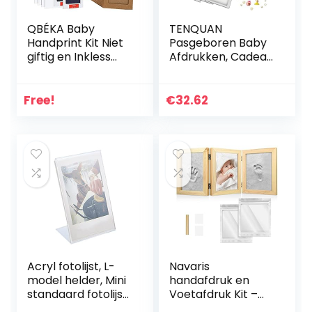
QBÉKA Baby
TENQUAN
Handprint Kit Niet
Pasgeboren Baby
giftig en Inkless
Afdrukken, Cadeau
Paw Print Kit voor
voor Pasgeboren
Baby Footprint
Baby’s Inclusief 6
Kids Keepsake
Pakjes Klei en
Free!
€
32.62
Geschenken 2 Inkt
Houten Fotolijstjes
Pad (Bruin, Blauw)
Maat 22x40cm
Pakket voor
Pasgeboren Baby
Voetafdruk Frame,
Baby Doop
Decoratie
Acryl fotolijst, L-
Navaris
model helder, Mini
handafdruk en
standaard fotolijst,
Voetafdruk Kit –
Vrijstaand portret
Set met Frame en