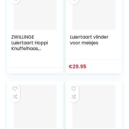
inbegrepen
ZWILLINGE
Luiertaart vlinder
Luiertaart Hoppi
voor meisjes
Knuffelhaas,
fopspeenketting
en buikwestertje,
cadeau voor de
€
29.95
geboorte,
babyshower, 61-
delig + wenskaart