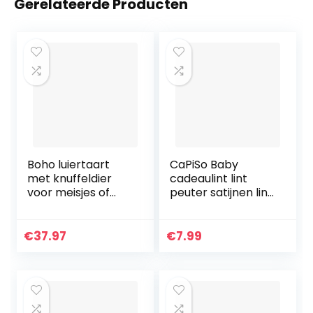
Gerelateerde Producten
Boho luiertaart
CaPiSo Baby
met knuffeldier
cadeaulint lint
voor meisjes of
peuter satijnen lint
jongens,
geboorte doop
geboortecadeaus
verjaardag
voor moeder,
luiertaart
€
37.97
€
7.99
doop of
babyshower,
cadeau-idee met
pasgeboren luiers,
wenskaart