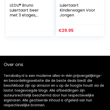
LEDU® Bruno
Luiertaart
Luiertaart beer
Kinderwagen Voor
met 3 etages,
Jongen
babyblauw, met
vele accessoires,
perfect voor de
€
29.95
babyshower, 47
luiers, 42 cm hoog
Over ons
Terrababy.nl is een moderne alles-in-één prijsvergelijkings-
en beoordelingswebsite die de beste deals biedt die
beschikbaar zijn op amazon en u op de hoogte houdt via de
laatst toegevoegde blogs. Alle afbeeldingen zijn
auteursrechtelijk beschermd door hun respectievelijke
eigenaren. Alle geciteerde inhoud is afgeleid van hun
respectievelijke bronnen.