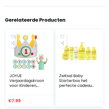
Gerelateerde Producten
JOYUE
Zwitsal Baby
Verjaardagskroon
Starterbox het
voor Kinderen,
perfecte cadeau
Stoffen
voor pasgeboren
Verjaardagskroon
baby’s – 7 stuks
met Verwisselbare
€
7.99
Cijfers van 0 tot 9,