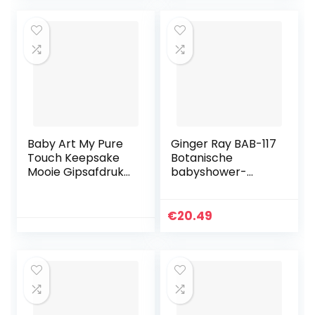
Uniseks Mousseline
Kroon voor
Jongens en
Meisjes, Ideaal
voor
Verjaardagsfeesth
oed
Baby Art My Pure
Ginger Ray BAB-117
Touch Keepsake
Botanische
Mooie Gipsafdruk
babyshower-
voor Uw Baby
advies kaarten- en
aandenken-box,
papier, hout
€
20.49