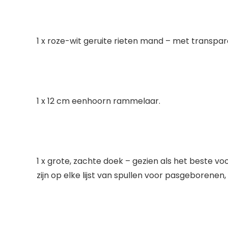
1 x roze-wit geruite rieten mand – met transpar
1 x 12 cm eenhoorn rammelaar.
1 x grote, zachte doek – gezien als het beste
zijn op elke lijst van spullen voor pasgeborenen,