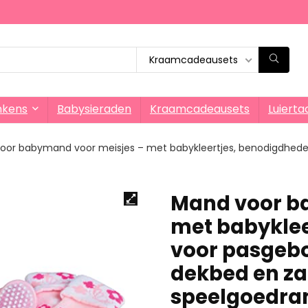
Kraamcadeausets
nkens
Babysieraden
Kraamcadeausets
Luierta
oor babymand voor meisjes – met babykleertjes, benodigdhede
Mand voor b
met babyklee
voor pasgebo
dekbed en z
speelgoedr