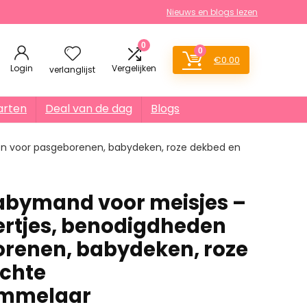
Nieuws en blogs lezen
0
0
€
0.00
Login
Vergelijken
verlanglijst
arten
Deal van de dag
Blogs
n voor pasgeborenen, babydeken, roze dekbed en
abymand voor meisjes –
rtjes, benodigdheden
renen, babydeken, roze
achte
ammelaar