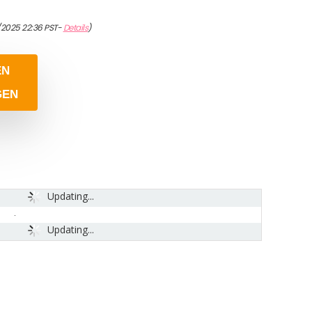
0/2025 22:36 PST-
Details
)
EN
GEN
Updating...
Updating...