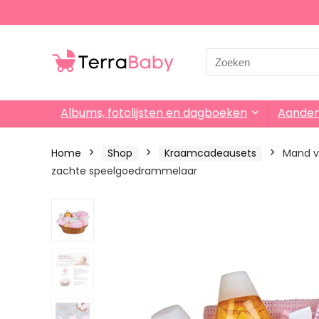
Search
for:
Albums, fotolijsten en dagboeken
Aande
Home
Shop
Kraamcadeausets
Mand v
zachte speelgoedrammelaar