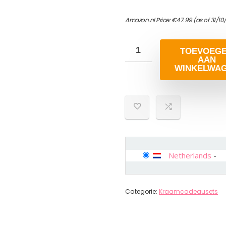
Amazon.nl Price:
€
47.99
(as of 31/1
TOEVOEG
AAN
WINKELWA
Netherlands
-
Categorie:
Kraamcadeausets