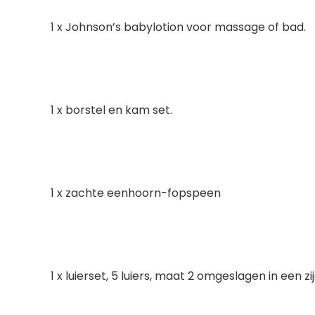
1 x Johnson’s babylotion voor massage of bad.
1 x borstel en kam set.
1 x zachte eenhoorn-fopspeen
1 x luierset, 5 luiers, maat 2 omgeslagen in een 