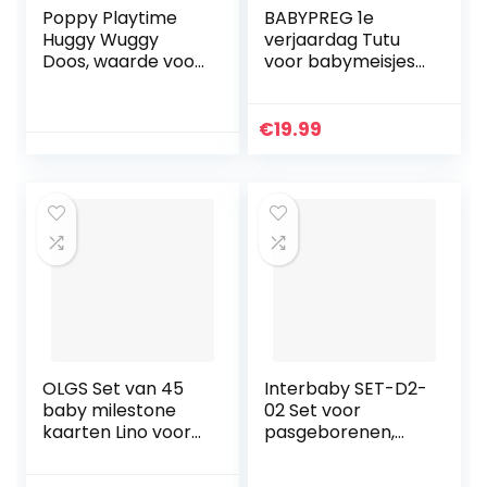
Poppy Playtime
BABYPREG 1e
Huggy Wuggy
verjaardag Tutu
Doos, waarde voor
voor babymeisjes
uw geld, waarde
met
Huggy Wuggy Gift
hoofdbandenset
box, verschillende
€
19.99
verrassing en
verrassingsgesche
nken (geen
uitwisseling of
retour)
OLGS Set van 45
Interbaby SET-D2-
baby milestone
02 Set voor
kaarten Lino voor
pasgeborenen,
jongens en meisjes
Disney Minnie
met milestone
Mouse, roze