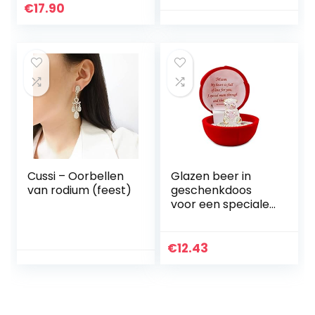
kaarten +
€
17.90
geschenkdoos,
mooi cadeau-idee
voor verjaardag,
christening of
babyshower,
dieren, wit, Engels
Cussi – Oorbellen
Glazen beer in
van rodium (feest)
geschenkdoos
voor een speciale
moeder door en
door | cadeau voor
moeder | mama |
€
12.43
Moederdag |
cadeau voor
moeder van
dochter of zoon