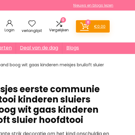
Nieuws en blogs lezen
0
0
€
0.00
Login
Vergelijken
verlanglijst
arten
Deal van de dag
Blogs
nd boog wit gaas kinderen meisjes bruiloft sluier
sjes eerste communie
tooi kinderen sluiers
og wit gaas kinderen
oft sluier hoofdtooi
ante strik decoratie om het kind onschuldig en