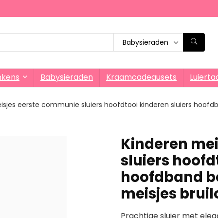
Babysieraden
nkens
Babysieraden
Kraamcadeausets
Luierta
sjes eerste communie sluiers hoofdtooi kinderen sluiers hoofdba
Kinderen mei
sluiers hoofd
hoofdband bo
meisjes bruil
Prachtige sluier met eleg