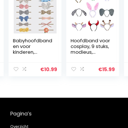
Babyhoofdband
Hoofdband voor
en voor
cosplay, 9 stuks,
kinderen,
modieus,
haarband, 12
schattige
stuks, modieus,
dierenoren,
haarsieraad,
hoofdband,
€
10.99
€
15.99
hoofdband,
hoofdband,
haarband,
party, dier,
pasgeborenen,
haaraccessoire
decoratie,
s voor meisjes
babysieraad
en vrouwen
voor peuters en
babymeisjes
Pagina’s
Overzicht