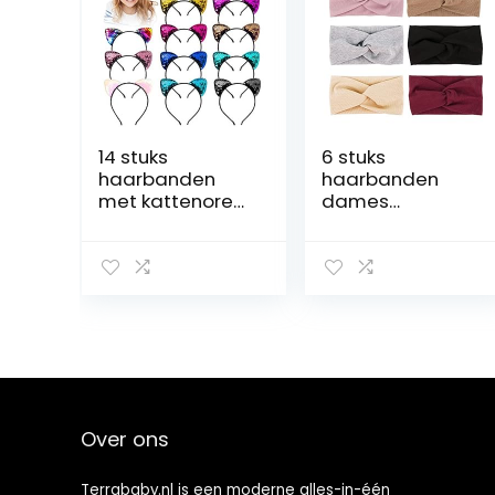
14 stuks
6 stuks
haarbanden
haarbanden
met kattenoren
dames
kattenoren
hoofdband
hoofdband
zomer
glitter pailletten
elastische
kitty oren
hoofdbanden
hoofdband voor
sport
Halloween
hoofdband
Kerstmis
hoofdband met
carnaval
strik zacht
cosplay festival
gedraaide
party (met een
strinband
Over ons
paars garen
vrouwen
zak)
kinderen
meisjes zwart
Terrababy.nl is een moderne alles-in-één