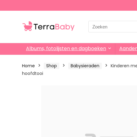
Search
for:
Albums, fotolijsten en dagboeken
Aande
Home
Shop
Babysieraden
Kinderen mei
hoofdtooi