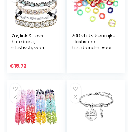
Zoylink Strass
200 stuks kleurrijke
haarband,
elastische
elastisch, voor
haarbanden voor
dames, 5 stuks
meisjes Mini
zachte elastiekjes
Baby haarbanden
€
16.72
Paardenstaart
houders