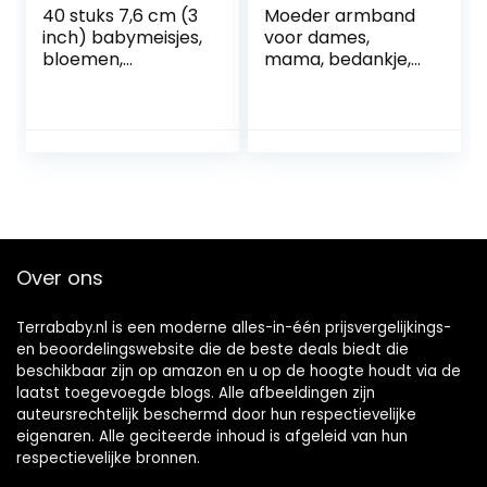
40 stuks 7,6 cm (3
Moeder armband
inch) babymeisjes,
voor dames,
bloemen,
mama, bedankje,
ripsband,
cadeau voor
haarboog,
moederdag,
krokodillenklemm
verjaardag
en, boutique
waardering
haaraccessoires
sieraden – alles
voor kleine
wat ik vandaag
kinderen, tieners
ben, ik ben je
en kinderen
verschuldigd, als
mijn moeder en
Over ons
beste vriend
Terrababy.nl is een moderne alles-in-één prijsvergelijkings-
en beoordelingswebsite die de beste deals biedt die
beschikbaar zijn op amazon en u op de hoogte houdt via de
laatst toegevoegde blogs. Alle afbeeldingen zijn
auteursrechtelijk beschermd door hun respectievelijke
eigenaren. Alle geciteerde inhoud is afgeleid van hun
respectievelijke bronnen.