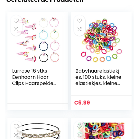
Lurrose 16 stks
Babyhaarelastiekj
Eenhoorn Haar
es, 100 stuks, kleine
Clips Haarspelden
elastiekjes, kleine
Eenhoorn
zachte elastische
Armband Haar
haarelastiekjes
Ties
voor meisjes,
€
6.99
Paardenstaart
paardenstaartelas
Houder
tiekjes voor
Haaraccessoires
kinderen en
voor Meisjes
peuters
Vrouwen Maat M