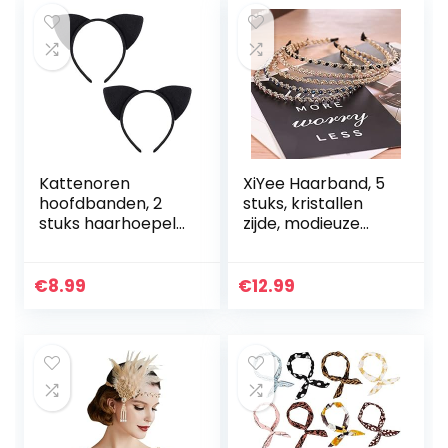
hoofdband
voor kleine
decoraties (rood)
kinderen, tieners
en kinderen
Kattenoren
XiYee Haarband, 5
hoofdbanden, 2
stuks, kristallen
stuks haarhoepel
zijde, modieuze
voor vrouwen
haarbanden,
meisjes
kristallen strass,
kattenoren
hoofdbanden,
€
8.99
€
12.99
haarband
glanzende antislip
hoofddeksels
parels, haarband
kostuum feesten
bling,
decoratie (zwart)
haaraccessoires,
haardecoratie