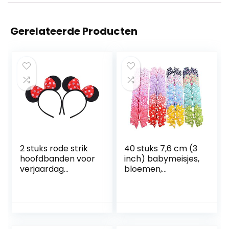
Gerelateerde Producten
2 stuks rode strik
40 stuks 7,6 cm (3
hoofdbanden voor
inch) babymeisjes,
verjaardag
bloemen,
Halloween feesten
ripsband,
mama jongens
haarboog,
meisjes
krokodillenklemm
haaraccessoires
en, boutique
mooie muis oren
haaraccessoires