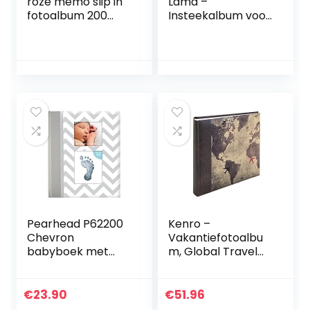
roze memo slip in
Lama –
fotoalbum 200
Insteekalbum voor
6×4 ” foto’s –
36 fotos
olifant kinderen –
ideaal geschenk
Pearhead P62200
Kenro –
Chevron
Vakantiefotoalbu
babyboek met
m, Global Travel
Clean Touch
Design, voor 200
stempelkussen,
foto’s van 15,2 x
grijs (teksten in
10,2 cm – Hol117.
€
23.90
€
51.96
het Engels), 1 stuk