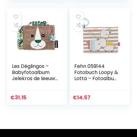
(1 stuk)
Les Déglingos –
Fehn 059144
Babyfotoalbum
Fotobuch Loopy &
Jelekros de leeuw
Lotta – Fotoalbum
– 10 hoezen 10 x 15
zum Entdecken,
cm – ideaal voor
Forschen & Fühlen
kinderdagverblijf –
– Für Babys und
€
31.15
€
14.57
gerecyclede
Kleinkinder ab 0+
vulling – beige
Monaten – Maße:
20 x 15 cm