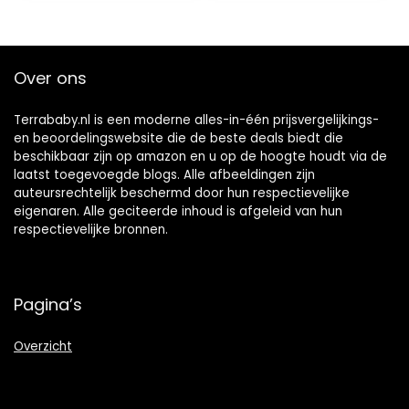
Babyboek om in te
schrijven |
Babyboek vanaf 0
maanden |
Over ons
Dagboek
Terrababy.nl is een moderne alles-in-één prijsvergelijkings-
en beoordelingswebsite die de beste deals biedt die
beschikbaar zijn op amazon en u op de hoogte houdt via de
laatst toegevoegde blogs. Alle afbeeldingen zijn
auteursrechtelijk beschermd door hun respectievelijke
eigenaren. Alle geciteerde inhoud is afgeleid van hun
respectievelijke bronnen.
Pagina’s
Overzicht