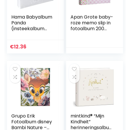
Hama Babyalbum
Apan Grote baby-
Panda
roze memo slip in
(insteekalbum
fotoalbum 200
voor 200 foto’s in
6×4 ” foto’s –
het formaat 10 x 15
olifant kinderen –
cm,
ideaal geschenk
€
12.36
babyfotoalbum
voor jongens en
meisjes,
kinderalbum met
kindermotief om in
te steken), grijs
Grupo Erik
mintkind® “Mijn
Fotoalbum disney
Kindheit”
Bambi Nature –
herinneringsalbum