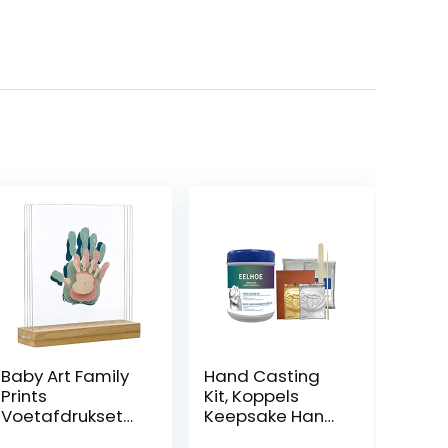
Baby Art Family
Hand Casting
Prints
Kit, Koppels
Voetafdrukset
Keepsake Hand
voor het hele
Molding Kit voor