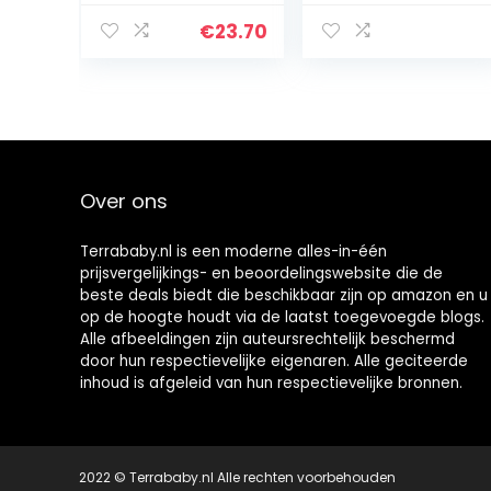
foto fotolijst –
und Fußabdruck
Koester de
Set –
€
23.70
herinneringen
Babygeschenke
van uw geliefde
– Gipsabdruck
voor het leven
Baby –
Baby Gift
Babyshower –
Geschenk für die
Mutterschaft
Over ons
Terrababy.nl is een moderne alles-in-één
prijsvergelijkings- en beoordelingswebsite die de
beste deals biedt die beschikbaar zijn op amazon en u
op de hoogte houdt via de laatst toegevoegde blogs.
Alle afbeeldingen zijn auteursrechtelijk beschermd
door hun respectievelijke eigenaren. Alle geciteerde
inhoud is afgeleid van hun respectievelijke bronnen.
2022 © Terrababy.nl Alle rechten voorbehouden