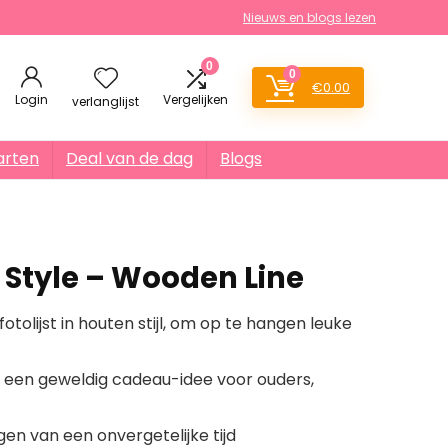
Nieuws en blogs lezen
0
0
€
0.00
Login
Vergelijken
verlanglijst
arten
Deal van de dag
Blogs
 Style – Wooden Line
tolijst in houten stijl, om op te hangen leuke
 een geweldig cadeau-idee voor ouders,
gen van een onvergetelijke tijd