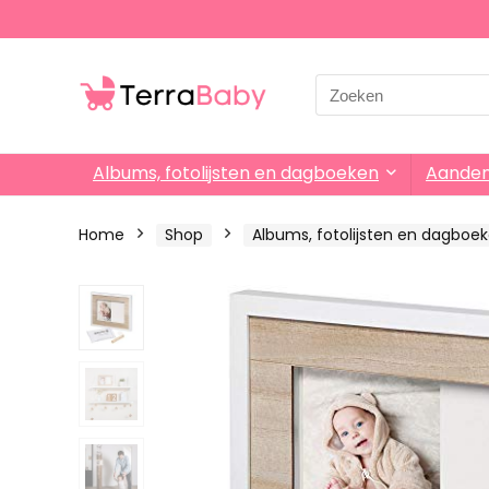
Search
for:
Albums, fotolijsten en dagboeken
Aande
Home
Shop
Albums, fotolijsten en dagboe