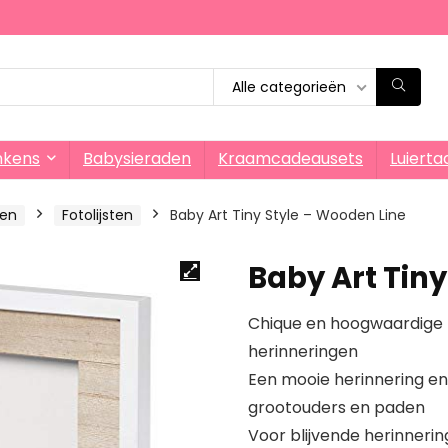
Alle categorieën
nkens
Babysieraden
Kraamcadeausets
Luierta
ken
Fotolijsten
Baby Art Tiny Style – Wooden Line
Baby Art Tiny
Chique en hoogwaardige fo
herinneringen
Een mooie herinnering en
grootouders en paden
Voor blijvende herinnerin