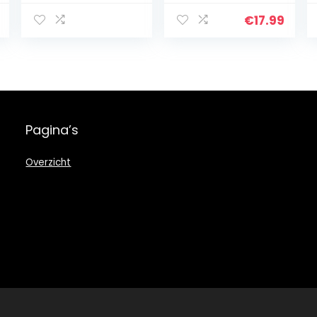
Packs Medium
gipsafdruk voor
Size Ink Pads en
baby hand en
€
17.99
12 STKS Imprint
voet, met echt
Kaarten
houten fotolijst,
Geschikt voor
met houten
Baby’s vanaf 0-
stokjes, 2
6 Maanden
verpakkingen
witte tint, letters
en cijfers, ook
Pagina’s
voor
Overzicht