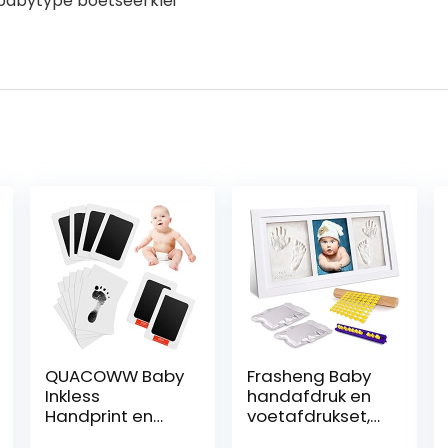
 babytype boetseerklei
QUACOWW Baby
Frasheng Baby
Inkless
handafdruk en
Handprint en
voetafdrukset,
Voetafdruk Kit 4
fotolijst baby,