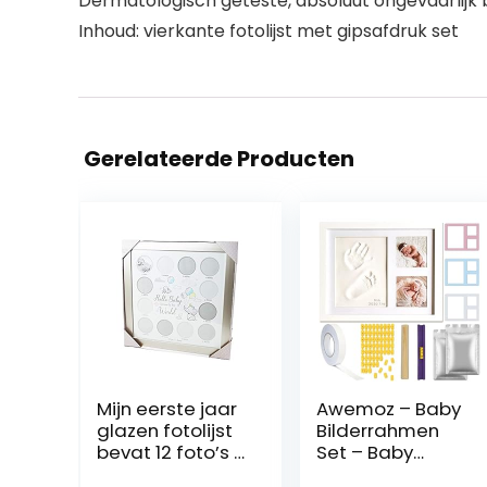
Dermatologisch geteste, absoluut ongevaarlijk
Inhoud: vierkante fotolijst met gipsafdruk set
Gerelateerde Producten
Mijn eerste jaar
Awemoz – Baby
glazen fotolijst
Bilderrahmen
bevat 12 foto’s –
Set – Baby
Mooie multi-
Handabdruck