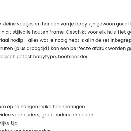
e kleine voetjes en handen van je baby zijn gewoon goud! H
dit stijlvolle houten frame. Geschikt voor elk huis. Het g
aal nodig – alles wat je nodig hebt is al in de set inbeg
 minuten (plus droogtijd) kan een perfecte afdruk worde
logisch getest babytype, boetseerklei
l, om op te hangen leuke herinneringen
-idee voor ouders, grootouders en paden
jke tijd