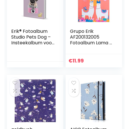
Erik® Fotoalbum
Grupo Erik
Studio Pets Dog –
AF200132005
Insteekalbum voor
Fotoalbum Lama –
36 fotos
Insteekalbum voor
200 fotos
€
11.99