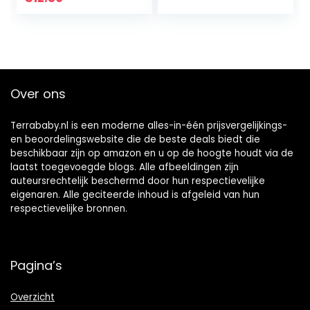
babyfotoalbum
doopalbum,
voor jongens en
herinneringsboek I
meisjes,
96 pagina’s voor
kinderalbum met
felicitaties, foto’s
kindermotief om in
en meer,
te steken), grijs
gastenboek doop
Over ons
gastboek
Terrababy.nl is een moderne alles-in-één prijsvergelijkings-
en beoordelingswebsite die de beste deals biedt die
beschikbaar zijn op amazon en u op de hoogte houdt via de
laatst toegevoegde blogs. Alle afbeeldingen zijn
auteursrechtelijk beschermd door hun respectievelijke
eigenaren. Alle geciteerde inhoud is afgeleid van hun
respectievelijke bronnen.
Pagina’s
Overzicht