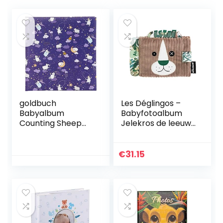
goldbuch
Les Déglingos –
Babyalbum
Babyfotoalbum
Counting Sheep
Jelekros de leeuw
30×31 cm 60 witte
– 10 hoezen 10 x 15
pagina’s
cm – ideaal voor
kinderdagverblijf –
€
31.15
gerecyclede
vulling – beige