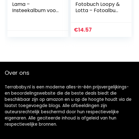
Lama –
Fotobuch Loopy &
Insteekalbum voor
Lotta – Fotoalbum
36 fotos
zum Entdecken,
Forschen & Fühlen
– Für Babys und
€
14.57
Kleinkinder ab 0+
Monaten – Maße:
20 x 15 cm
Over ons
Terrababy.nl is een moderne alles-in-één prijsvergelijkings-
en beoordelingswebsite die de beste deals biedt die
beschikbaar zijn op amazon en u op de hoogte houdt via de
laatst toegevoegde blogs. Alle afbeeldingen zijn
auteursrechtelijk beschermd door hun respectievelijke
eigenaren. Alle geciteerde inhoud is afgeleid van hun
respectievelijke bronnen.