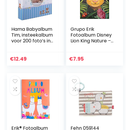
Hama Babyalbum
Grupo Erik
Tim, insteekalbum
Fotoalbum Disney
voor 200 foto’s in
Lion King Nature –
het formaat
Insteekalbum voor
10x15cm,
100 fotos
kinderalbum met
€
12.49
€
7.95
tekstveld voor
notities en zelf
vormgeven,
uitsparing voor
foto,
babyfotoalbum
voor jongens,
22,5×22,5cm,
blauw
Erik® Fotoalbum
Fehn 059144