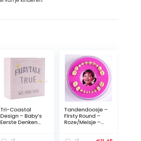
i van je kinderen.
Tri-Coastal
Tandendoosje –
Design – Baby’s
Firsty Round –
Eerste Denken
Roze/Meisje –
Geheugendoos
Inclusief
met 9 Laden om
Koelkastmagne
een Kind
et, Sticker en