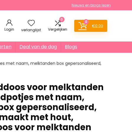
Nieuws en blogs lezen
0
0
€
0.00
Login
Vergelijken
verlanglijst
arten
Deal van de dag
Blogs
es met naam, melktanden box gepersonaliseerd,
ddoos voor melktanden
ndpotjes met naam,
ox gepersonaliseerd,
maakt met hout,
oos voor melktanden