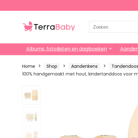
Search
for:
Albums, fotolijsten en dagboeken
Aande
Home
Shop
Aandenkens
Tandendoos
100% handgemaakt met hout, kindertanddoos voor mel