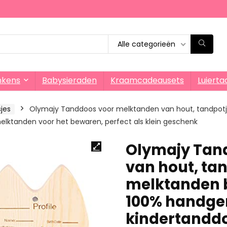
Alle categorieën
nkens
Babysieraden
Kraamcadeausets
Luierta
jes
Olymajy Tanddoos voor melktanden van hout, tandpotj
ktanden voor het bewaren, perfect als klein geschenk
Olymajy Tan
van hout, ta
melktanden b
100% handge
kindertandd