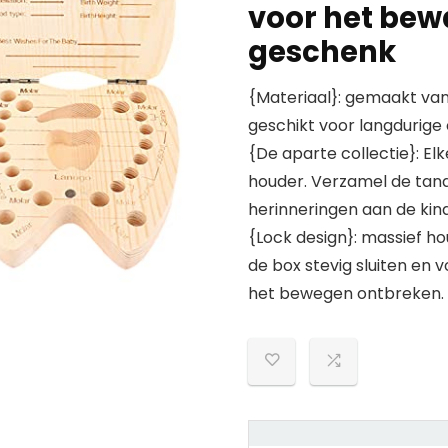
voor het bewa
geschenk
{Materiaal}: gemaakt va
geschikt voor langdurige 
{De aparte collectie}: E
houder. Verzamel de tand
herinneringen aan de kind
{Lock design}: massief h
de box stevig sluiten en
het bewegen ontbreken.