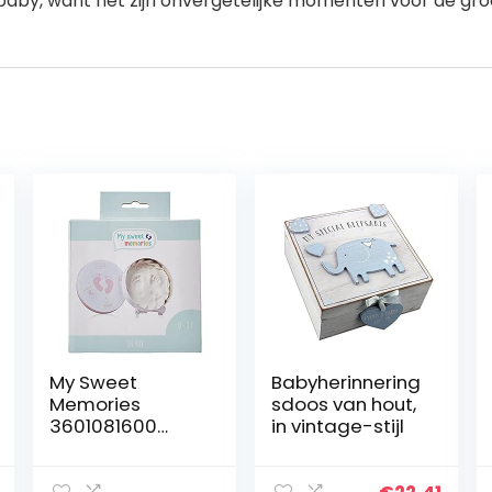
baby, want het zijn onvergetelijke momenten voor de groe
My Sweet
Babyherinnering
Memories
sdoos van hout,
3601081600
in vintage-stijl
geschenkdoos
van metaal,
rond, bijzondere