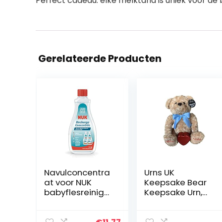
Perfect cadeau: elke melktand is uniek voor de 
Gerelateerde Producten
Navulconcentra
Urns UK
at voor NUK
Keepsake Bear
babyflesreiniger
Keepsake Urn,
| 500 ml | Voeg
One Size
500 ml water
toe voor het