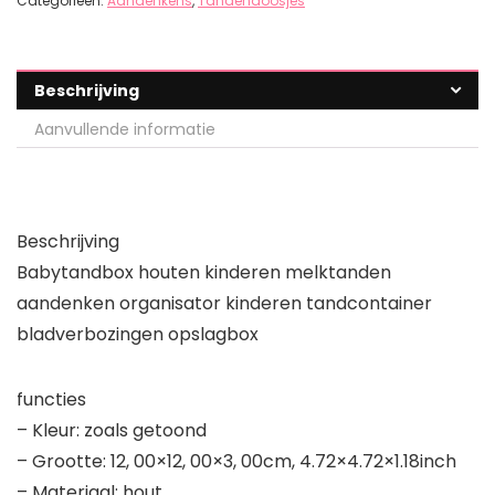
Categorieën:
Aandenkens
,
Tandendoosjes
Beschrijving
Aanvullende informatie
Beschrijving
Babytandbox houten kinderen melktanden
aandenken organisator kinderen tandcontainer
bladverbozingen opslagbox
functies
– Kleur: zoals getoond
– Grootte: 12, 00×12, 00×3, 00cm, 4.72×4.72×1.18inch
– Materiaal: hout