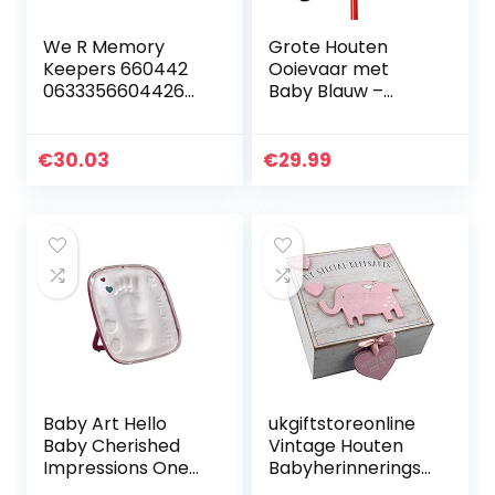
We R Memory
Grote Houten
Keepers 660442
Ooievaar met
0633356604426
Baby Blauw –
Bordbundel Punch
Rammelaar
Board & Punch
Ooievaar om Te
Planner (15 stuks),
Plakken voor
€
30.03
€
29.99
papier,
Binnen en Buiten –
meerkleurig
Baby Ooievaar
voor Jongens –
Geboortegeschen
k 100 cm Groot,
Dubbelzijdig
Bedrukt
Baby Art Hello
ukgiftstoreonline
Baby Cherished
Vintage Houten
Impressions One
Babyherinneringsd
Step
oos Meisjes 7 x 16