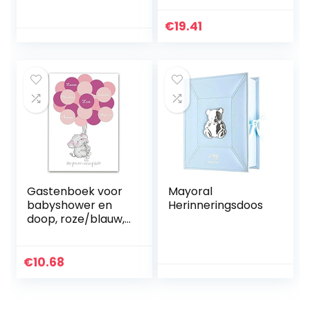
Geschenkdoos
cm
voor Geboorte Of
€
19.41
Doop
Gastenboek voor
Mayoral
babyshower en
Herinneringsdoos
doop, roze/blauw,
voor jongens en
meisjes, babyfeest
om in te vullen,
€
10.68
creatieve cadeaus
en aandenken
voor doop,