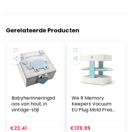
Gerelateerde Producten
Babyherinneringsd
We R Memory
oos van hout, in
Keepers Vacuum
vintage-stijl
EU Plug Mold Press,
meerkleurig,
eenheidsmaat
€
22.41
€
139.99