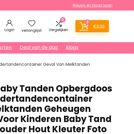
Nieuws en blogs lezen
0
0
€
0.00
Login
Vergelijken
verlanglijst
arten
Deal van de dag
Blogs
ertandencontainer Geval Van Melktanden
aby Tanden Opbergdoos
ndertandencontainer
elktanden Geheugen
Voor Kinderen Baby Tand
ouder Hout Kleuter Foto