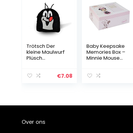
Trötsch Der
Baby Keepsake
kleine Maulwurf
Memories Box –
Plüsch
Minnie Mouse
Geldbeutel:
1384
Aufbewahrungs
beutel
€
7.08
Kinderportemon
naie
Over ons