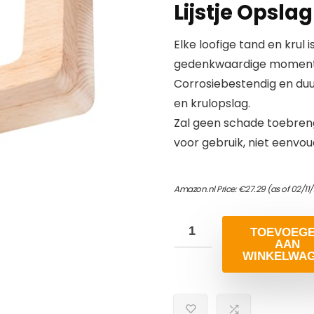
Lijstje Opsla
Elke loofige tand en krul
gedenkwaardige momenten
Corrosiebestendig en duu
en krulopslag.
Zal geen schade toebren
voor gebruik, niet eenvou
Amazon.nl Price:
€
27.29
(as of 02/11
TOEVOEG
AAN
WINKELWA