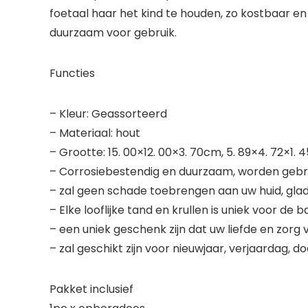
foetaal haar het kind te houden, zo kostbaar e
duurzaam voor gebruik.
Functies
– Kleur: Geassorteerd
– Materiaal: hout
– Grootte: 15. 00×12. 00×3. 70cm, 5. 89×4. 72×1. 4
– Corrosiebestendig en duurzaam, worden gebrui
– zal geen schade toebrengen aan uw huid, gla
– Elke looflijke tand en krullen is uniek voor 
– een uniek geschenk zijn dat uw liefde en zorg v
– zal geschikt zijn voor nieuwjaar, verjaardag, d
Pakket inclusief