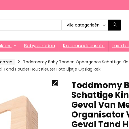
Alle categorieën
nkens
Babysieraden
Kraamcadeausets
Luierta
sdozen
Toddmomy Baby Tanden Opbergdoos Schattige Kind
Tand Houder Hout Kleuter Foto Lijstje Opslag Rek
Toddmomy B
Schattige Ki
Geval Van M
Organisator 
Geval Tand H