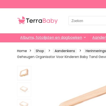
Search
for:
Albums, fotolijsten en dagboeken
Aande
Home
Shop
Aandenkens
Herinnering
Geheugen Organisator Voor Kinderen Baby Tand Geval 