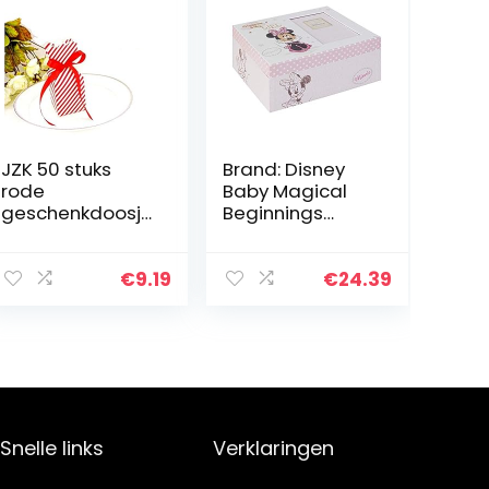
JZK 50 stuks
Brand: Disney
rode
Baby Magical
geschenkdoosje
Beginnings
s voor snoep,
Keepsake Box
gastgeschenk,
Minnie Mouse
kartonnen
Baby Girl, 200 g
€
9.19
€
24.39
doosjes, voor
tafeldecoratie,
bruiloft,
verjaardag,
feesten, doop
Snelle links
Verklaringen