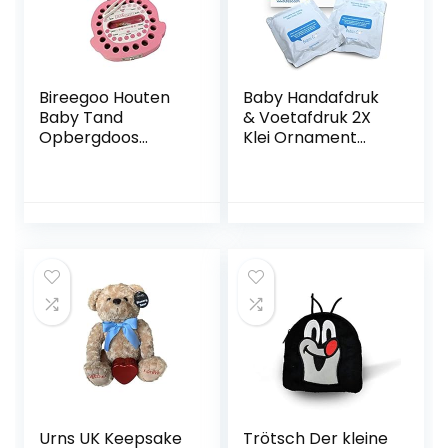
Bireegoo Houten
Baby Handafdruk
Baby Tand
& Voetafdruk 2X
Opbergdoos
Klei Ornament
Tanden Organizer
Navullingen voor
Kids Souvenir Case
Babay’s &
Kinderen
Zuigelingen Om
Geschenken voor
Meer Ornamenten
Jongens Meisjes
Te Maken,
Gepersonaliseerd
e Herinnering voor
Babykamer –
Geweldig Cadeau
Baby Shower
Urns UK Keepsake
Trötsch Der kleine