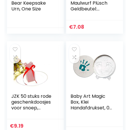
Bear Keepsake
Maulwurf Plüsch
Urn, One Size
Geldbeutel:
Aufbewahrungsbe
utel
Kinderportemonn
€
7.08
aie
JZK 50 stuks rode
Baby Art Magic
geschenkdoosjes
Box, Klei
voor snoep,
Handafdrukset, 0m
gastgeschenk,
– 3j, 16,5 cm (dia.),
kartonnen doosjes,
Essentials
voor
€
9.19