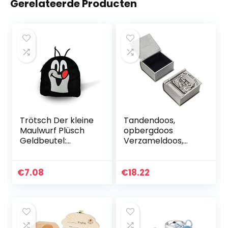
Gerelateerde Producten
Trötsch Der kleine
Tandendoos,
Maulwurf Plüsch
opbergdoos
Geldbeutel:
Verzameldoos,
Aufbewahrungsbe
kleine juwelendoos
utel
Sieradengeschenk
Kinderportemonn
doos
€
7.08
€
18.22
aie
Babytandendoos
Opslag voor
geschenkdecorati
e