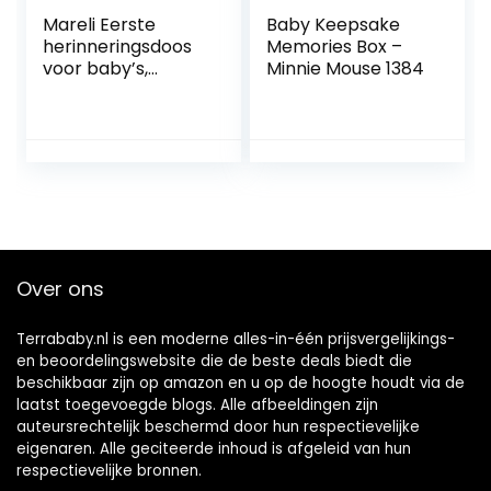
Mareli Eerste
Baby Keepsake
herinneringsdoos
Memories Box –
voor baby’s,
Minnie Mouse 1384
geboortecadeau,
roze
Over ons
Terrababy.nl is een moderne alles-in-één prijsvergelijkings-
en beoordelingswebsite die de beste deals biedt die
beschikbaar zijn op amazon en u op de hoogte houdt via de
laatst toegevoegde blogs. Alle afbeeldingen zijn
auteursrechtelijk beschermd door hun respectievelijke
eigenaren. Alle geciteerde inhoud is afgeleid van hun
respectievelijke bronnen.