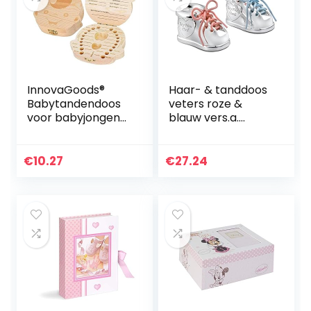
InnovaGoods®
Haar- & tanddoos
Babytandendoos
veters roze &
voor babyjongens
blauw vers.a.
en -meisjes,
6×3,5×3,7cm
houten babydoos,
geschenkdoos
€
10.27
€
27.24
voor baby’s, ideaal
voor babytandjes,
navelstreng en
lanugo. Doos van
dennenhout.