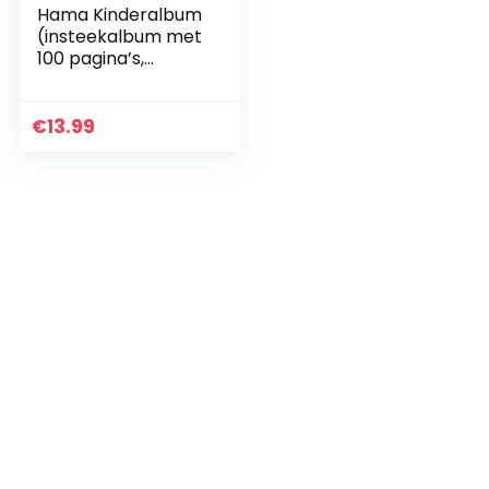
Hama Kinderalbum
(insteekalbum met
100 pagina’s,
fotoalbum voor het
insteken van 200
foto’s in het
€
13.99
formaat 10×15,
babyalbum met
tijgermotief) wit,
kleurrijk