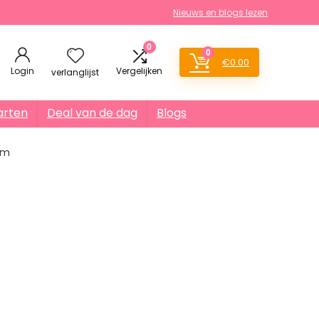
Nieuws en blogs lezen
0
0
€
0.00
Login
Vergelijken
verlanglijst
arten
Deal van de dag
Blogs
ram