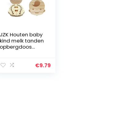
JZK Houten baby
kind melk tanden
opbergdoos
kinderen tand
houder doos
melktanden doos
€
9.79
voor 4-12 jaar
klein jongen
verjaardags
cadeau
babyjongen doop
geschenk