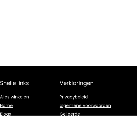
Snelle links
Verklaringen
Alles winkelen
Privacybeleid
Home
algemene voorwaarden
Blogs
Gelieerde
openbaarmaking
Onze webshops
Adverteren