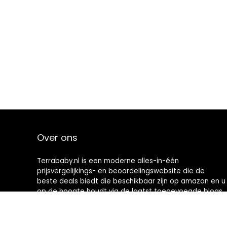
Over ons
Terrababy.nl is een moderne alles-in-één
prijsvergelijkings- en beoordelingswebsite die de
beste deals biedt die beschikbaar zijn op amazon en u
op de hoogte houdt via de laatst toegevoegde blogs.
Alle afbeeldingen zijn auteursrechtelijk beschermd
door hun respectievelijke eigenaren. Alle geciteerde
inhoud is afgeleid van hun respectievelijke bronnen.