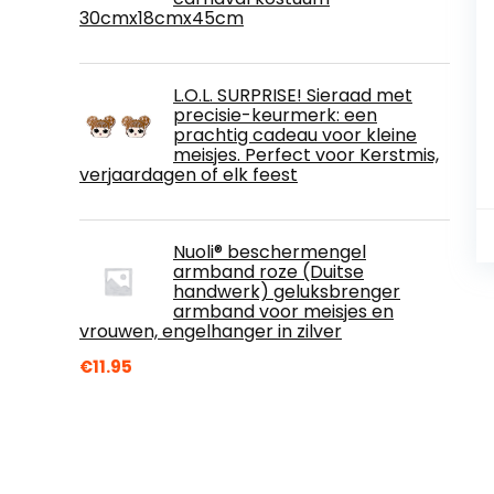
30cmx18cmx45cm
L.O.L. SURPRISE! Sieraad met
precisie-keurmerk: een
prachtig cadeau voor kleine
meisjes. Perfect voor Kerstmis,
verjaardagen of elk feest
Nuoli® beschermengel
armband roze (Duitse
handwerk) geluksbrenger
armband voor meisjes en
vrouwen, engelhanger in zilver
€
11.95