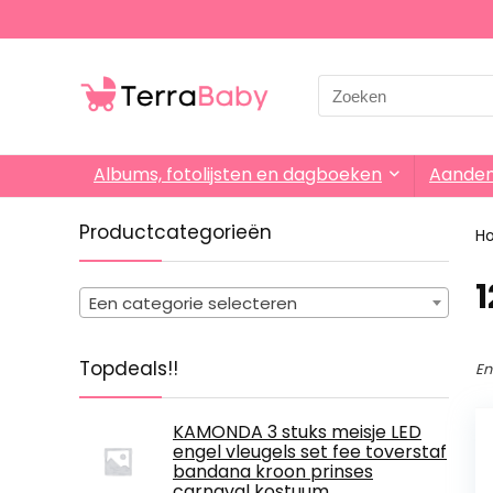
Search
for:
Albums, fotolijsten en dagboeken
Aande
Productcategorieën
H
‎
Een categorie selecteren
Topdeals!!
En
KAMONDA 3 stuks meisje LED
engel vleugels set fee toverstaf
bandana kroon prinses
carnaval kostuum