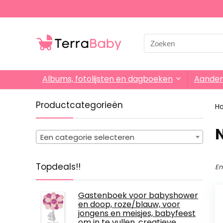
Search
for:
Albums, fotolijsten en dagboeken
Aande
Productcategorieën
H
‎
Een categorie selecteren
Topdeals!!
En
Gastenboek voor babyshower
en doop, roze/blauw, voor
jongens en meisjes, babyfeest
om in te vullen, creatieve