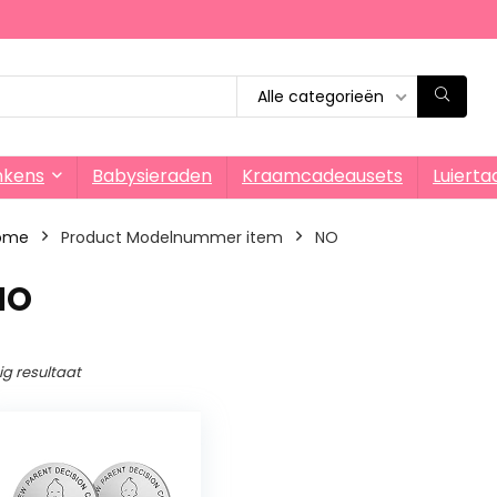
Alle categorieën
nkens
Babysieraden
Kraamcadeausets
Luierta
ome
Product Modelnummer item
‎NO
NO
ig resultaat