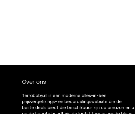
Over ons
Terrababy.nl is een moderne alles-in-één
prijsvergelijkings- en beoordelingswebsite die de
beste deals biedt die beschikbaar zijn op amazon en u
op de hoogte houdt via de laatst toegevoegde blogs.
Alle afbeeldingen zijn auteursrechtelijk beschermd
door hun respectievelijke eigenaren. Alle geciteerde
inhoud is afgeleid van hun respectievelijke bronnen.