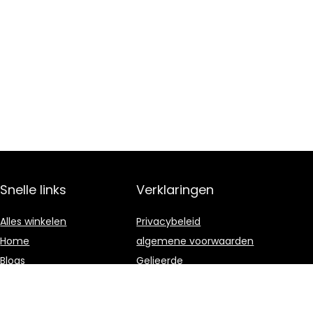
Snelle links
Verklaringen
Alles winkelen
Privacybeleid
Home
algemene voorwaarden
Blogs
Gelieerde
openbaarmaking
Onze webshops
Adverteren