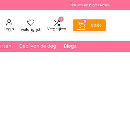
Nieuws en blogs lezen
0
0
€
0.00
Login
Vergelijken
verlanglijst
arten
Deal van de dag
Blogs