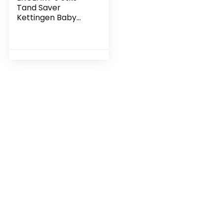
Tand Saver
Kettingen Baby
Tand Keepsake Box
Kinder Melktand
Opbergkoffer First
Lost Tand
Organizer Kinderen
Tanden Opslag
Houder