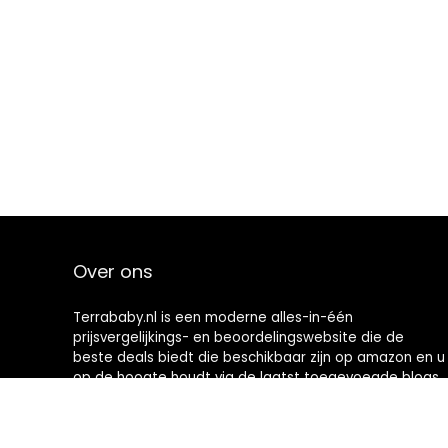
Over ons
Terrababy.nl is een moderne alles-in-één
prijsvergelijkings- en beoordelingswebsite die de
beste deals biedt die beschikbaar zijn op amazon en u
op de hoogte houdt via de laatst toegevoegde blogs.
Alle afbeeldingen zijn auteursrechtelijk beschermd
door hun respectievelijke eigenaren. Alle geciteerde
inhoud is afgeleid van hun respectievelijke bronnen.