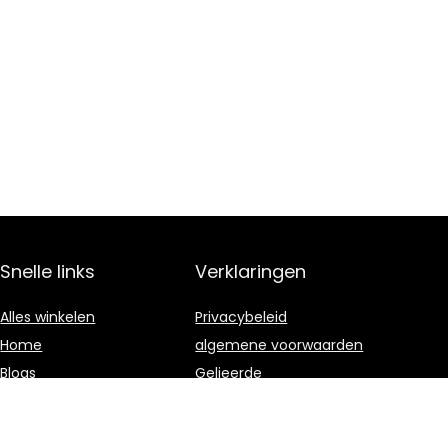
Snelle links
Verklaringen
Alles winkelen
Privacybeleid
Home
algemene voorwaarden
Blogs
Gelieerde
openbaarmaking
Onze webshops
Adverteren