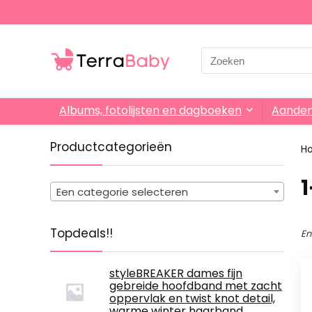
Search
for:
Albums, fotolijsten en dagboeken
Aande
Productcategorieën
H
‎
Een categorie selecteren
Topdeals!!
En
styleBREAKER dames fijn
gebreide hoofdband met zacht
oppervlak en twist knot detail,
warme winter haarband,