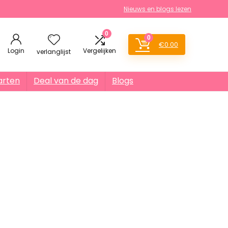
Nieuws en blogs lezen
0
0
€
0.00
Login
Vergelijken
verlanglijst
arten
Deal van de dag
Blogs