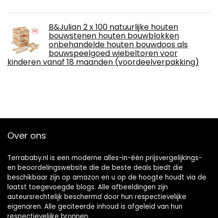
B&Julian 2 x 100 natuurlijke houten
bouwstenen houten bouwblokken
onbehandelde houten bouwdoos als
bouwspeelgoed wiebeltoren voor
kinderen vanaf 18 maanden (voordeelverpakking)
Over ons
Terrababy.nl is een moderne alles-in-één prijsvergelijkings-
en beoordelingswebsite die de beste deals biedt die
beschikbaar zijn op amazon en u op de hoogte houdt via de
laatst toegevoegde blogs. Alle afbeeldingen zijn
auteursrechtelijk beschermd door hun respectievelijke
eigenaren. Alle geciteerde inhoud is afgeleid van hun
respectievelijke bronnen.