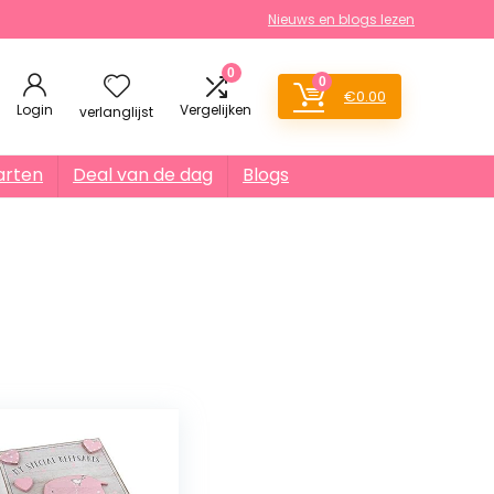
Nieuws en blogs lezen
0
0
€
0.00
Login
Vergelijken
verlanglijst
arten
Deal van de dag
Blogs