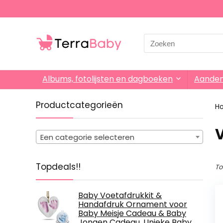
Search
for:
Albums, fotolijsten en dagboeken
Aande
Productcategorieën
H
‎
Een categorie selecteren
Topdeals!!
To
Baby Voetafdrukkit &
Handafdruk Ornament voor
Baby Meisje Cadeau & Baby
Jongen Cadeau, Unieke Baby