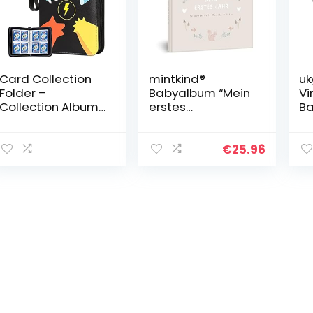
Card Collection
mintkind®
uk
Folder –
Babyalbum “Mein
Vi
Collection Album
erstes
Ba
Card Binder
Lebensjahr” Bos |
do
Holder Collecting
Fotoalbum om
16
Cards
zelf vorm te
€
25.96
Cardbinder Card
geven | Cadeau
Binder
voor meisjes en
Compatible For
jongens |
Football Baseball
Babyboek om in
Gift Boys Kids
te schrijven |
Black 50 Sheets
Babyboek vanaf 0
400 Pockets
maanden |
Dagboek