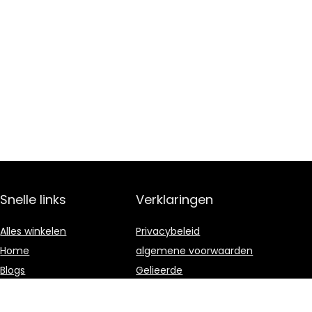
Snelle links
Verklaringen
Alles winkelen
Privacybeleid
Home
algemene voorwaarden
Blogs
Gelieerde
openbaarmaking
Onze webshops
Adverteren