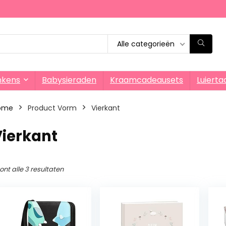
Alle categorieën
nkens
Babysieraden
Kraamcadeausets
Luierta
ome
Product Vorm
‎Vierkant
Vierkant
ont alle 3 resultaten