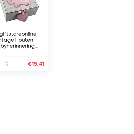
giftstoreonline
ntage Houten
byherinnerings
os Meisjes 7 x
 cm
€
19.41