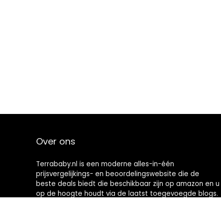
Over ons
Terrababy.nl is een moderne alles-in-één
prijsvergelijkings- en beoordelingswebsite die de
beste deals biedt die beschikbaar zijn op amazon en u
op de hoogte houdt via de laatst toegevoegde blogs.
Alle afbeeldingen zijn auteursrechtelijk beschermd
door hun respectievelijke eigenaren. Alle geciteerde