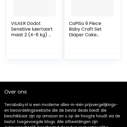
VILAER Dodot
CaPiSo 9 Piece
Sensitive luiertaart
Baby Craft Set
maat 2 (4-8 kg) –
Diaper Cake
55 luiers (bruin)
Decoration Set
Gift For Birth Baby
Band Baby Feet
Pacifier Baby
Pacifier Baby
Pacifier
Over ons
Terrababy.nl is een moderne alles-in-één prijsvergelijkings-
en beoordelingswebsite die de beste deals biedt die
beschikbaar zijn op amazon en u op de hoogte houdt via de
laatst toegevoegde blogs. Alle afbeeldingen zijn