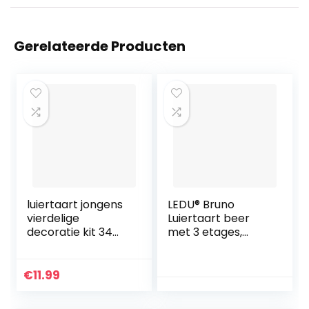
Gerelateerde Producten
luiertaart jongens
LEDU® Bruno
vierdelige
Luiertaart beer
decoratie kit 34
met 3 etages,
cm
babyblauw, met
vele accessoires,
perfect voor de
€
11.99
babyshower, 47
luiers, 42 cm hoog