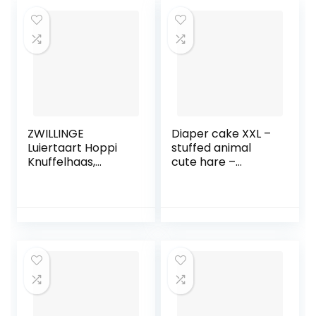
ZWILLINGE
Diaper cake XXL –
Luiertaart Hoppi
stuffed animal
Knuffelhaas,
cute hare –
fopspeenketting
pacifier chain &
en buikwestertje,
grabber – gift,
cadeau voor de
baby shower, birth
geboorte,
baptism + free
babyshower, 61-
greeting cards on
delig + wenskaart
request