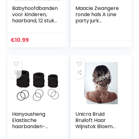
Babyhoofdbanden
Maacie Zwangere
voor kinderen,
ronde hals A Line
haarband, 12 stuks,
party jurk
modieus,
zwangerschapsm
haarsieraad,
ode MCS02050
hoofdband,
€
10.99
haarband,
pasgeborenen,
decoratie,
babysieraad voor
peuters en
babymeisjes
Hanyousheng
Unicra Bruid
Elastische
Bruiloft Haar
haarbanden-
Wijnstok Bloem
Haarbanden
Hoofdstuk Parel
Haarbanden
Strass