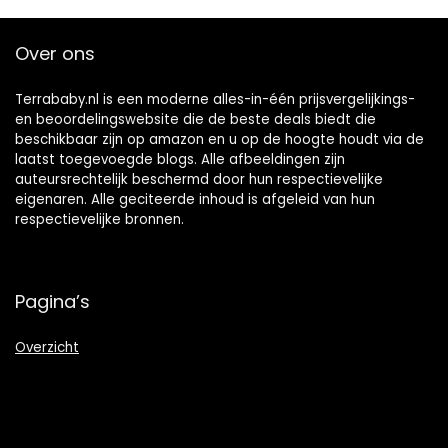
kinderen meisjes
sieraden, cadeau
zwart grijs / roze /
voor moeder en
Over ons
beige / kaki /
dochter
wijnrood (6 stuks)
Terrababy.nl is een moderne alles-in-één prijsvergelijkings-
en beoordelingswebsite die de beste deals biedt die
beschikbaar zijn op amazon en u op de hoogte houdt via de
laatst toegevoegde blogs. Alle afbeeldingen zijn
auteursrechtelijk beschermd door hun respectievelijke
eigenaren. Alle geciteerde inhoud is afgeleid van hun
respectievelijke bronnen.
Pagina’s
Overzicht