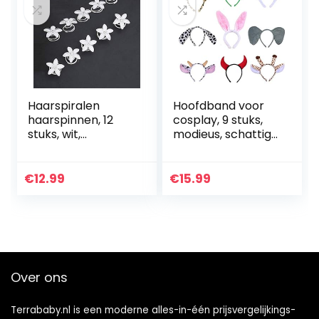
Haarspiralen
Hoofdband voor
haarspinnen, 12
cosplay, 9 stuks,
stuks, wit,
modieus, schattige
bloemen,
dierenoren,
bruidssieraden,
hoofdband,
bruidssieraden,
hoofdband, party,
€
12.99
€
15.99
haarspinnen
dier,
haaraccessoires
voor meisjes en
vrouwen
Over ons
Terrababy.nl is een moderne alles-in-één prijsvergelijkings-