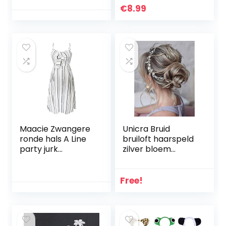
Baby haarbanden
kattenoren
€
8.99
Paardenstaart
haarband
houders
hoofddeksels
kostuum feesten
decoratie (zwart)
Maacie Zwangere
Unicra Bruid
ronde hals A Line
bruiloft haarspeld
party jurk
zilver bloem
zwangerschapsm
haarsieraad kristal
ode MCS02050
bruid wijnstok
hoofdtooi voor
Free!
vrouwen en
meisjes (zilver)