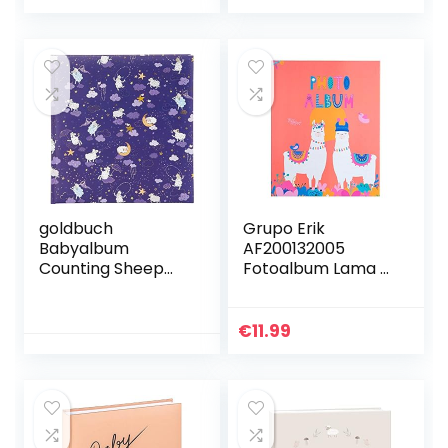
cadeaus voor
babyfotoalbum
geboorte,
voor jongens en
babyboek om in te
meisjes,
schrijven, dagboek
kinderalbum met
voor kinderen,
kindermotief om in
(bosdesign)
te steken), grijs
goldbuch
Grupo Erik
Babyalbum
AF200132005
Counting Sheep
Fotoalbum Lama –
30×31 cm 60 witte
Insteekalbum voor
pagina’s
200 fotos
€
11.99