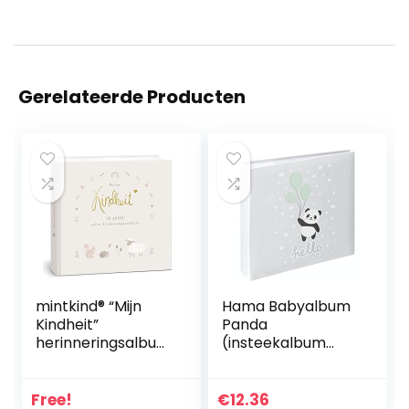
Gerelateerde Producten
mintkind® “Mijn
Hama Babyalbum
Kindheit”
Panda
herinneringsalbum
(insteekalbum
in bos, je eerste 10
voor 200 foto’s in
jaar, fotoalbum
het formaat 10 x 15
voor kinderen,
cm,
Free!
€
12.36