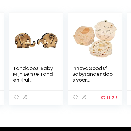
Tanddoos, Baby
InnovaGoods®
Mijn Eerste Tand
Babytandendoo
en Krul
s voor
Keepsake Box
babyjongens en
Set, Metallic
-meisjes,
Gegraveerde
houten
€
10.27
Olifant Vorm
babydoos,
Organizer (B)
geschenkdoos
voor baby’s,
ideaal voor
babytandjes,