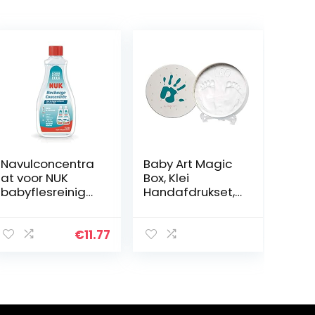
Navulconcentra
Baby Art Magic
at voor NUK
Box, Klei
babyflesreiniger
Handafdrukset,
| 500 ml | Voeg
0m – 3j, 16,5 cm
500 ml water
(dia.), Essentials
toe voor het
€
11.77
equivalent van 1
L
babyflesreiniger
| Zonder parfum
| pH-neutraal |