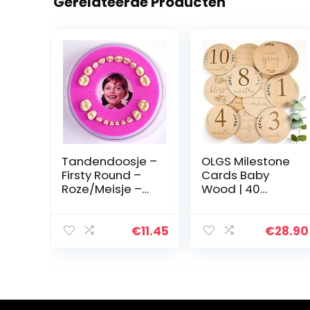
Gerelateerde Producten
Tandendoosje –
OLGS Milestone
Firsty Round –
Cards Baby
Roze/Meisje –
Wood | 40
Inclusief
milestones set
Koelkastmagne
incl. tas | Birth
et, Sticker en
Announcement
€
11.45
€
28.90
Logboekje
Wood Discs
Nederlands
Card, Hello
World Laser
Gegraveerd |
Cadeau-idee