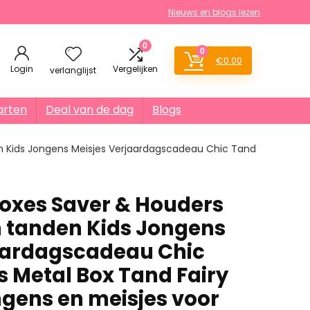
Nieuws en blogs lezen
0
0
€
0.00
Login
Vergelijken
verlanglijst
arten
Deal van de dag
Blogs
en Kids Jongens Meisjes Verjaardagscadeau Chic Tand
Boxes Saver & Houders
n tanden Kids Jongens
aardagscadeau Chic
 Metal Box Tand Fairy
ngens en meisjes voor