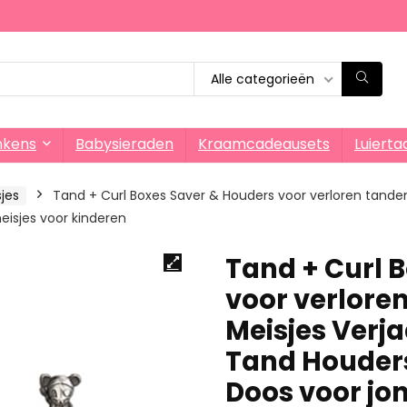
Alle categorieën
nkens
Babysieraden
Kraamcadeausets
Luierta
jes
Tand + Curl Boxes Saver & Houders voor verloren tand
eisjes voor kinderen
Tand + Curl 
voor verlore
Meisjes Verj
Tand Houders
Doos voor jo