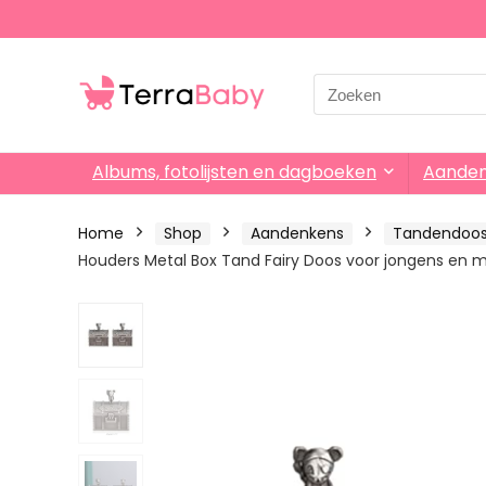
Search
for:
Albums, fotolijsten en dagboeken
Aande
Home
Shop
Aandenkens
Tandendoos
Houders Metal Box Tand Fairy Doos voor jongens en m