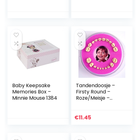
roze
met 9 Laden om
een Kind Speciale
Aandenkingen En
Schatten Te
Bewaren
(Fairytale)
Baby Keepsake
Tandendoosje –
Memories Box –
Firsty Round –
Minnie Mouse 1384
Roze/Meisje –
Inclusief
Koelkastmagneet,
Sticker en
€
11.45
Logboekje
Nederlands