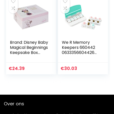
Brand: Disney Baby
We R Memory
Magical Beginnings
Keepers 660442
Keepsake Box
0633356604426
Minnie Mouse Baby
Bordbundel Punch
Girl, 200 g
Board & Punch
Planner (15 stuks),
€
24.39
€
30.03
papier,
meerkleurig
Over ons