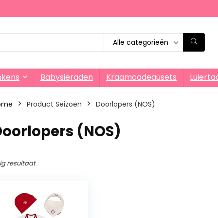
Alle categorieën
nkens
Babysieraden
Kraamcadeausets
Luierta
ome
Product Seizoen
‎Doorlopers (NOS)
Doorlopers (NOS)
ig resultaat