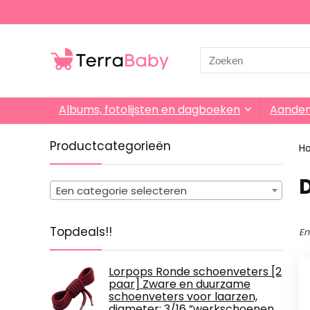
Search
for:
Albums, fotolijsten en dagboeken
Aande
Productcategorieën
H
‎
Een categorie selecteren
Topdeals!!
En
Lorpops Ronde schoenveters [2
paar] Zware en duurzame
schoenveters voor laarzen,
diameter: 3/16 ”werkschoenen