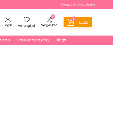
Nieuws en blogs lezen
0
0
€
0.00
Login
Vergelijken
verlanglijst
arten
Deal van de dag
Blogs