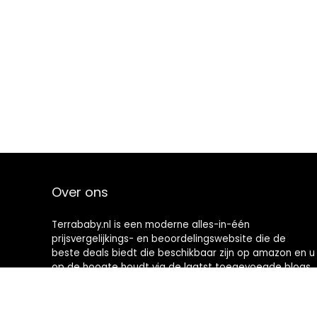
Over ons
Terrababy.nl is een moderne alles-in-één
prijsvergelijkings- en beoordelingswebsite die de
beste deals biedt die beschikbaar zijn op amazon en u
op de hoogte houdt via de laatst toegevoegde blogs.
Alle afbeeldingen zijn auteursrechtelijk beschermd
door hun respectievelijke eigenaren. Alle geciteerde
inhoud is afgeleid van hun respectievelijke bronnen.