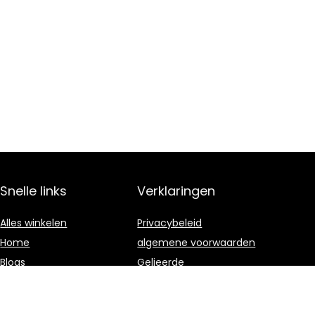
Snelle links
Verklaringen
Alles winkelen
Privacybeleid
Home
algemene voorwaarden
Blogs
Gelieerde
openbaarmaking
Onze webshops
Adverteren