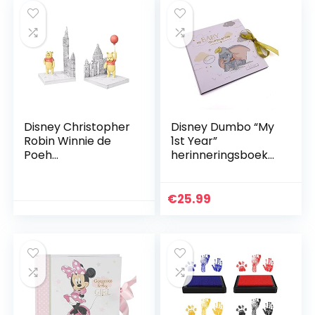
steengoed,
vorstbestendig,
creatieve
tuinbeeldjes,
tuinornamenten
(C)
Disney Christopher
Disney Dumbo “My
Robin Winnie de
1st Year”
Poeh
herinneringsboek
Boekensteunen 19 x
voor baby’s,
22,5 x 11 cm
cadeau
€
25.99