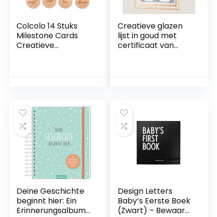
Colcolo 14 Stuks
Creatieve glazen
Milestone Cards
lijst in goud met
Creatieve
certificaat van
Maandelijkse
Ehren, DIN A4
Mijlpalen voor
Herdenking Baby
Geboorte Baby
Aankondiging
Photoshoot Props
Baby Pasgeboren
Geschenken
Deine Geschichte
Design Letters
beginnt hier: Ein
Baby’s Eerste Boek
Erinnerungsalbum
(Zwart) – Bewaar