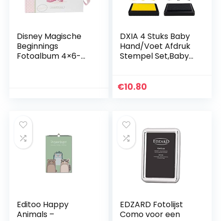
Disney Magische
DXIA 4 Stuks Baby
Beginnings
Hand/Voet Afdruk
Fotoalbum 4×6-
Stempel Set,Baby
Minnie DI420
Afdruk
Kaartje,Baby
Stempelkussen,
€
10.80
Baby Handafdruk
en Voetafdruk
Fotokaartje,Veilig
Herbruikbaar
Stempelkussen,Ide
aal Geschenk
Editoo Happy
EDZARD Fotolijst
Animals –
Como voor een