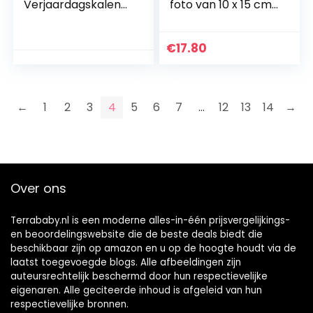
Verjaardagskalend
foto van 10 x 15 cm,
er – A4-13 pagina’s
verzilverd, bestand
tegen aantasting.
€
17.80
←
1
2
3
4
5
6
7
…
12
13
14
→
Over ons
Terrababy.nl is een moderne alles-in-één prijsvergelijkings-
en beoordelingswebsite die de beste deals biedt die
beschikbaar zijn op amazon en u op de hoogte houdt via de
laatst toegevoegde blogs. Alle afbeeldingen zijn
auteursrechtelijk beschermd door hun respectievelijke
eigenaren. Alle geciteerde inhoud is afgeleid van hun
respectievelijke bronnen.